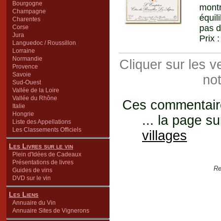
Bourgogne
montr
Champagne
équil
Charentes
pas d
Corse
Jura
Prix 
Languedoc / Roussillon
Lorraine
Normandie
Cliquer sur les 
Provence
Savoie
not
Sud-Ouest
Vallée de la Loire
Vallée du Rhône
Ces commentaires
Italie
Hongrie
... la page su
Liste des Appellations
Les Classements Officiels
villages
Les Livres sur le vin
Plein d'Idées de Cadeaux
Présentations de livres
Re
Guides de vins
DVD sur le vin
Les Liens
Annuaire du Vin
Annuaire Sites de Vignerons