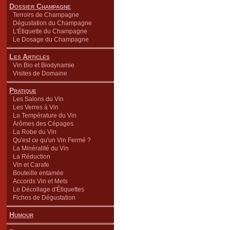
Dossier Champagne
Terroirs de Champagne
Dégustation du Champagne
L'Étiquette du Champagne
Le Dosage du Champagne
Les Articles
Vin Bio et Biodynamie
Visites de Domaine
Pratique
Les Salons du Vin
Les Verres à Vin
La Température du Vin
Arômes des Cépages
La Robe du Vin
Qu'est ce qu'un Vin Fermé ?
La Minéralité du Vin
La Réduction
Vin et Carafe
Bouteille entamée
Accords Vin et Mets
Le Décollage d'Étiquettes
Fiches de Dégustation
Humour