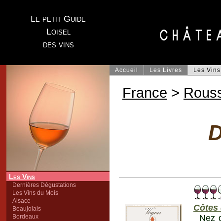
Le petit Guide
Loisel
des vins
Accueil
Les Livres
Les Vins
France
>
Rouss
D
Les Vins
Dernières Dégustations
Les Vins du Mois
Alsace
Côtes 
Beaujolais
Bordeaux
Nez d