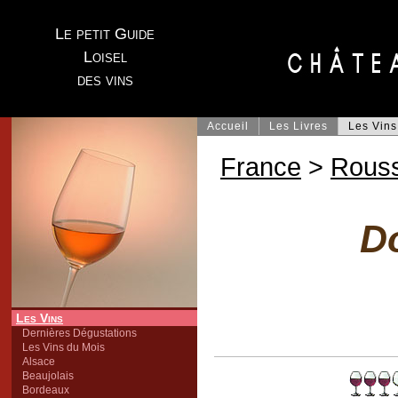
Le petit Guide
Loisel
des vins
Accueil
Les Livres
Les Vins
France
>
Rouss
D
Les Vins
Dernières Dégustations
Les Vins du Mois
Alsace
Beaujolais
Bordeaux