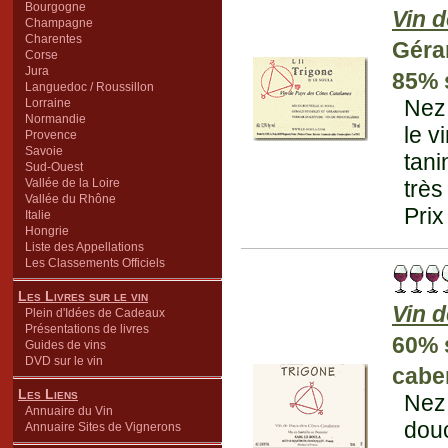
Bourgogne
Vin 
Champagne
Charentes
Géra
Corse
Jura
85% 
Languedoc / Roussillon
Nez 
Lorraine
Normandie
le v
Provence
Savoie
tani
Sud-Ouest
Vallée de la Loire
très
Vallée du Rhône
Prix
Italie
Hongrie
Liste des Appellations
Les Classements Officiels
Les Livres sur le vin
Vin 
Plein d'Idées de Cadeaux
Présentations de livres
60% 
Guides de vins
DVD sur le vin
cabe
Les Liens
Nez 
Annuaire du Vin
douc
Annuaire Sites de Vignerons