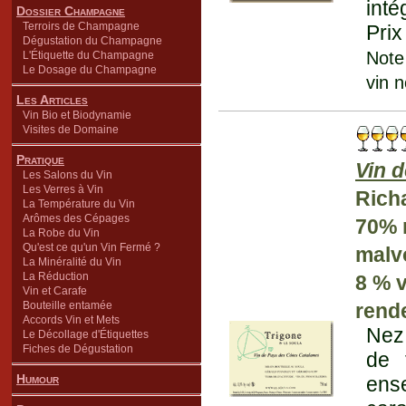
inté
Dossier Champagne
Terroirs de Champagne
Prix
Dégustation du Champagne
Note
L'Étiquette du Champagne
Le Dosage du Champagne
vin 
Les Articles
Vin Bio et Biodynamie
Visites de Domaine
Pratique
Vin 
Les Salons du Vin
Les Verres à Vin
Rich
La Température du Vin
Arômes des Cépages
70% 
La Robe du Vin
Qu'est ce qu'un Vin Fermé ?
malv
La Minéralité du Vin
La Réduction
8 % 
Vin et Carafe
Bouteille entamée
rend
Accords Vin et Mets
Nez 
Le Décollage d'Étiquettes
Fiches de Dégustation
de 
Humour
ens