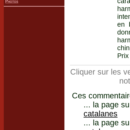
car
Photos
har
inte
en 
don
harm
chin
Prix
Cliquer sur les 
not
Ces commentaires
... la page su
catalanes
... la page su