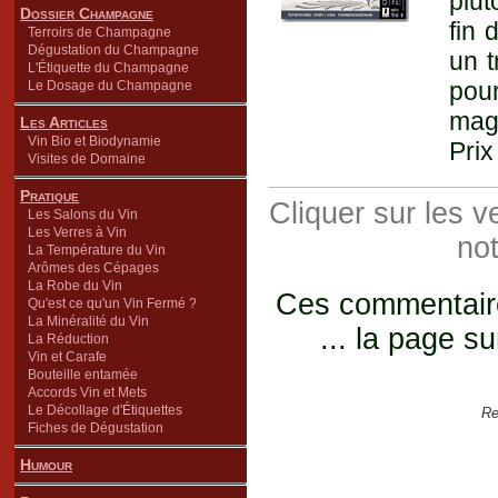
plut
Dossier Champagne
fin 
Terroirs de Champagne
Dégustation du Champagne
un t
L'Étiquette du Champagne
pour
Le Dosage du Champagne
magr
Les Articles
Vin Bio et Biodynamie
Prix
Visites de Domaine
Pratique
Cliquer sur les 
Les Salons du Vin
Les Verres à Vin
not
La Température du Vin
Arômes des Cépages
La Robe du Vin
Ces commentaires
Qu'est ce qu'un Vin Fermé ?
La Minéralité du Vin
... la page su
La Réduction
Vin et Carafe
Bouteille entamée
Accords Vin et Mets
Le Décollage d'Étiquettes
Re
Fiches de Dégustation
Humour