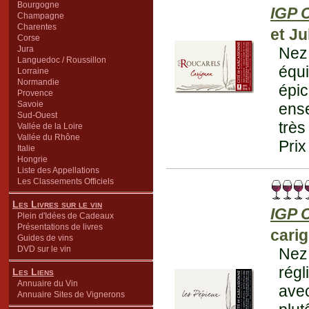
Bourgogne
IGP 
Champagne
Charentes
et Ju
Corse
Jura
Nez 
Languedoc / Roussillon
équ
Lorraine
Normandie
épi
Provence
Savoie
ense
Sud-Ouest
très
Vallée de la Loire
Vallée du Rhône
Prix
Italie
Hongrie
Liste des Appellations
Les Classements Officiels
Les Livres sur le vin
IGP 
Plein d'Idées de Cadeaux
Présentations de livres
cari
Guides de vins
DVD sur le vin
Nez
régl
Les Liens
Annuaire du Vin
avec
Annuaire Sites de Vignerons