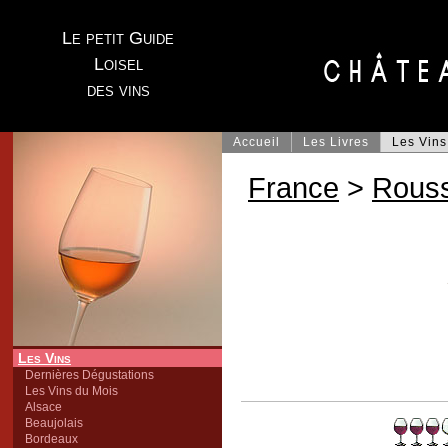
Le petit Guide
Loisel
des vins
Accueil
Les Livres
Les Vins
France
>
Rouss
Les Vins
Dernières Dégustations
Les Vins du Mois
Alsace
Beaujolais
Bordeaux