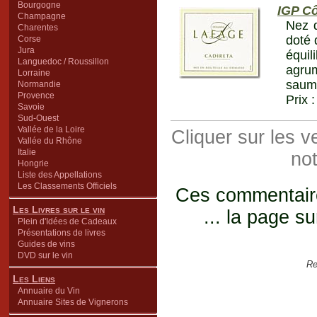
Bourgogne
IGP Cô
Champagne
Nez d
Charentes
doté 
Corse
Jura
équil
Languedoc / Roussillon
agrum
Lorraine
saumo
Normandie
Provence
Prix 
Savoie
Sud-Ouest
Vallée de la Loire
Cliquer sur les 
Vallée du Rhône
Italie
not
Hongrie
Liste des Appellations
Les Classements Officiels
Ces commentaires
Les Livres sur le vin
... la page su
Plein d'Idées de Cadeaux
Présentations de livres
Guides de vins
DVD sur le vin
Re
Les Liens
Annuaire du Vin
Annuaire Sites de Vignerons