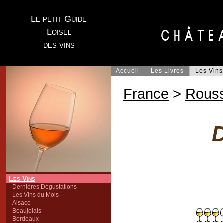
Le petit Guide
Loisel
des vins
Accueil
Les Livres
Les Vins
France
>
Rouss
Les Vins
Dernières Dégustations
Les Vins du Mois
Alsace
Beaujolais
Bordeaux