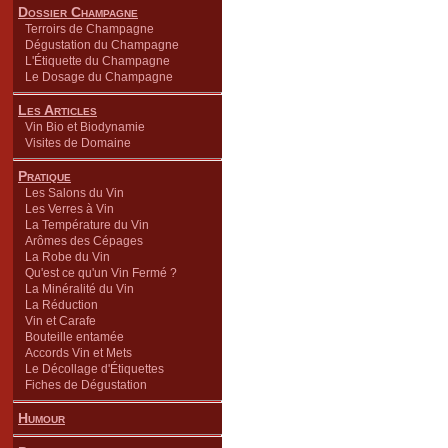
Dossier Champagne
Terroirs de Champagne
Dégustation du Champagne
L'Étiquette du Champagne
Le Dosage du Champagne
Les Articles
Vin Bio et Biodynamie
Visites de Domaine
Pratique
Les Salons du Vin
Les Verres à Vin
La Température du Vin
Arômes des Cépages
La Robe du Vin
Qu'est ce qu'un Vin Fermé ?
La Minéralité du Vin
La Réduction
Vin et Carafe
Bouteille entamée
Accords Vin et Mets
Le Décollage d'Étiquettes
Fiches de Dégustation
Humour