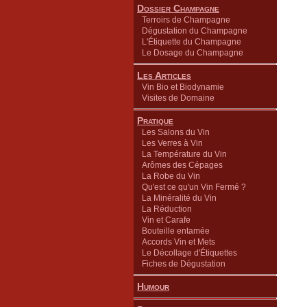
Dossier Champagne
Terroirs de Champagne
Dégustation du Champagne
L'Étiquette du Champagne
Le Dosage du Champagne
Les Articles
Vin Bio et Biodynamie
Visites de Domaine
Pratique
Les Salons du Vin
Les Verres à Vin
La Température du Vin
Arômes des Cépages
La Robe du Vin
Qu'est ce qu'un Vin Fermé ?
La Minéralité du Vin
La Réduction
Vin et Carafe
Bouteille entamée
Accords Vin et Mets
Le Décollage d'Étiquettes
Fiches de Dégustation
Humour