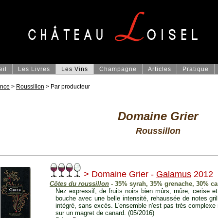
eil
Les Livres
Les Vins
Champagne
Articles
Pratique
ance
>
Roussillon
> Par producteur
Domaine Grier
Roussillon
> Domaine Grier -
Galamus
2012
Côtes du roussillon
- 35% syrah, 35% grenache, 30% ca
Nez expressif, de fruits noirs bien mûrs, mûre, cerise e
bouche avec une belle intensité, rehaussée de notes gril
intégré, sans excès. L'ensemble n'est pas très complexe mai
sur un magret de canard. (05/2016)