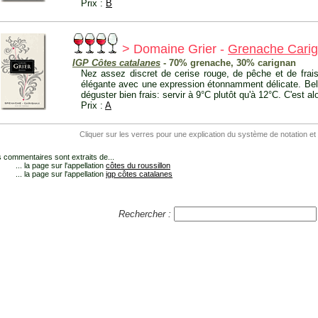
Prix :
B
> Domaine Grier -
Grenache Cari
IGP Côtes catalanes
- 70% grenache, 30% carignan
Nez assez discret de cerise rouge, de pêche et de frai
élégante avec une expression étonnamment délicate. Belle f
déguster bien frais: servir à 9°C plutôt qu'à 12°C. C'est alo
Prix :
A
Cliquer sur les verres pour une explication du système de notation et
 commentaires sont extraits de...
... la page sur l'appellation
côtes du roussillon
... la page sur l'appellation
igp côtes catalanes
Rechercher :