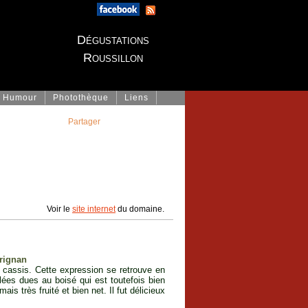
Dégustations
Roussillon
Humour
Photothèque
Liens
Partager
Voir le
site internet
du domaine.
rignan
t cassis. Cette expression se retrouve en
lées dues au boisé qui est toutefois bien
s très fruité et bien net. Il fut délicieux