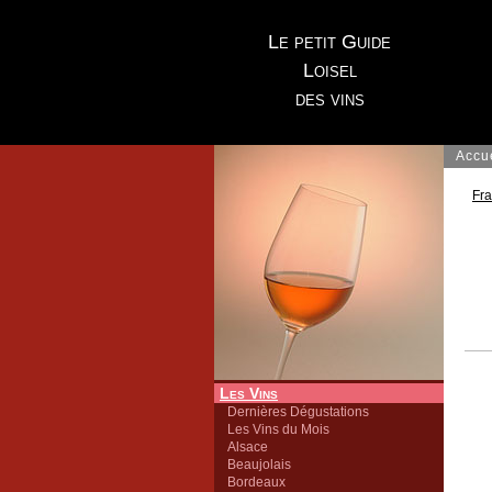
Le petit Guide
Loisel
des vins
Accu
Fr
Les Vins
Dernières Dégustations
Les Vins du Mois
Alsace
Beaujolais
Bordeaux