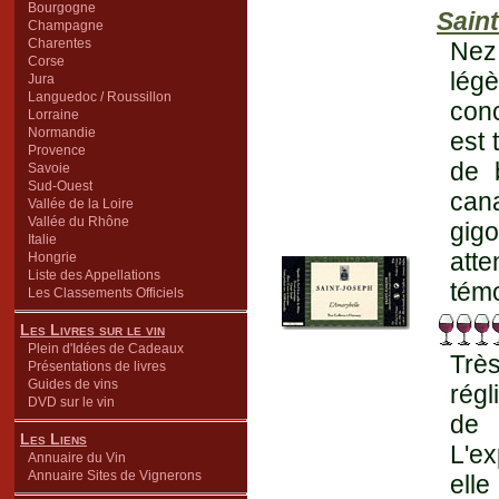
Bourgogne
Sain
Champagne
Charentes
Nez
Corse
lég
Jura
Languedoc / Roussillon
conc
Lorraine
Normandie
est 
Provence
de 
Savoie
Sud-Ouest
can
Vallée de la Loire
Vallée du Rhône
gigo
Italie
att
Hongrie
Liste des Appellations
témo
Les Classements Officiels
Les Livres sur le vin
Plein d'Idées de Cadeaux
Très
Présentations de livres
Guides de vins
régl
DVD sur le vin
de 
Les Liens
L'e
Annuaire du Vin
Annuaire Sites de Vignerons
ell