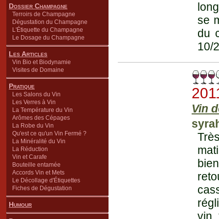
long
Dossier Champagne
Terroirs de Champagne
se m
Dégustation du Champagne
L'Étiquette du Champagne
du c
Le Dosage du Champagne
10/2
Les Articles
Vin Bio et Biodynamie
Visites de Domaine
Pratique
201
Les Salons du Vin
Les Verres à Vin
Vin 
La Température du Vin
Arômes des Cépages
syra
La Robe du Vin
Qu'est ce qu'un Vin Fermé ?
Très
La Minéralité du Vin
mati
La Réduction
Vin et Carafe
bie
Bouteille entamée
Accords Vin et Mets
ret
Le Décollage d'Étiquettes
cas
Fiches de Dégustation
régl
Humour
vin,