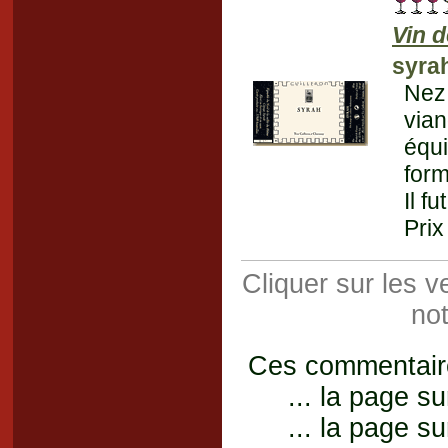
Vin 
syra
Nez
vian
équi
form
Il f
Prix
Cliquer sur les 
not
Ces commentaires
... la page su
... la page su