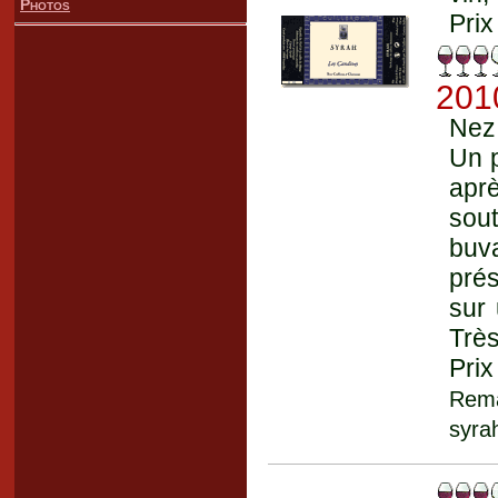
Photos
Prix
201
Nez 
Un p
aprè
sout
buv
prés
sur 
Très
Prix
Rema
syra