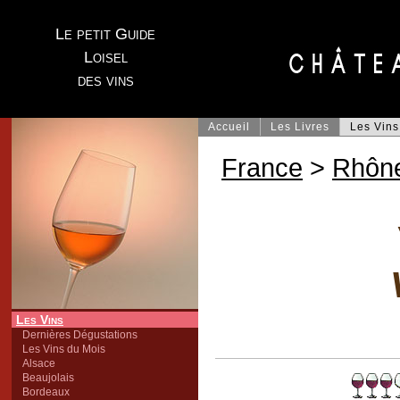
Le petit Guide
Loisel
des vins
Accueil
Les Livres
Les Vins
France
>
Rhôn
Les Vins
Dernières Dégustations
Les Vins du Mois
Alsace
Beaujolais
Bordeaux