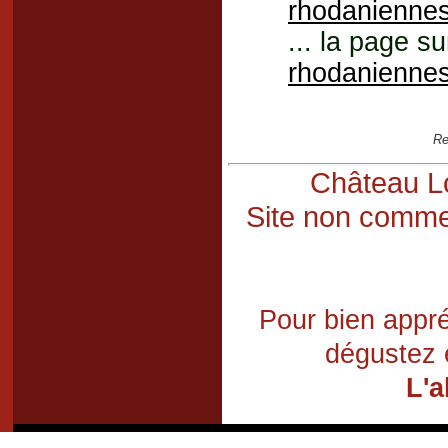
rhodanienne
... la page su
rhodanienne
Re
Château Lo
Site non commer
Pour bien appré
dégustez 
L'a