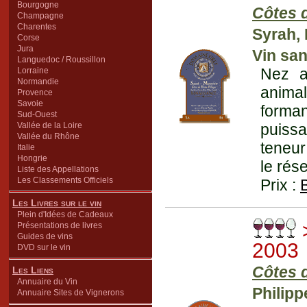
Bourgogne
Côtes d
Champagne
Charentes
Syrah,
Corse
Jura
Vin san
Languedoc / Roussillon
Nez a
Lorraine
Normandie
animal
Provence
Savoie
forman
Sud-Ouest
Vallée de la Loire
puissa
Vallée du Rhône
teneur
Italie
Hongrie
le rés
Liste des Appellations
Les Classements Officiels
Prix :
Les Livres sur le vin
Plein d'Idées de Cadeaux
>
Présentations de livres
Guides de vins
2003
DVD sur le vin
Côtes d
Les Liens
Annuaire du Vin
Philipp
Annuaire Sites de Vignerons