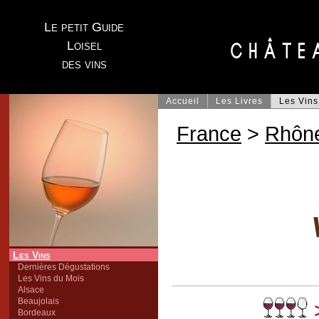
Le petit Guide
Loisel
des vins
Accueil
Les Livres
Les Vins
France
>
Rhôn
Les Vins
Dernières Dégustations
Les Vins du Mois
Alsace
Beaujolais
>
Bordeaux