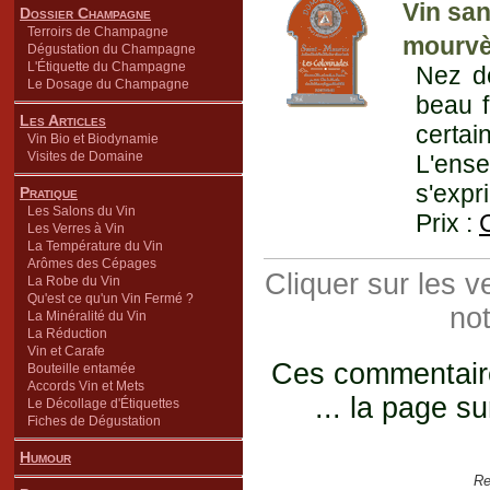
Vin san
Dossier Champagne
Terroirs de Champagne
mourvè
Dégustation du Champagne
L'Étiquette du Champagne
Nez de
Le Dosage du Champagne
beau f
Les Articles
certai
Vin Bio et Biodynamie
Visites de Domaine
L'ens
s'expr
Pratique
Les Salons du Vin
Prix :
Les Verres à Vin
La Température du Vin
Arômes des Cépages
Cliquer sur les 
La Robe du Vin
Qu'est ce qu'un Vin Fermé ?
not
La Minéralité du Vin
La Réduction
Vin et Carafe
Ces commentaires
Bouteille entamée
Accords Vin et Mets
... la page su
Le Décollage d'Étiquettes
Fiches de Dégustation
Humour
Re