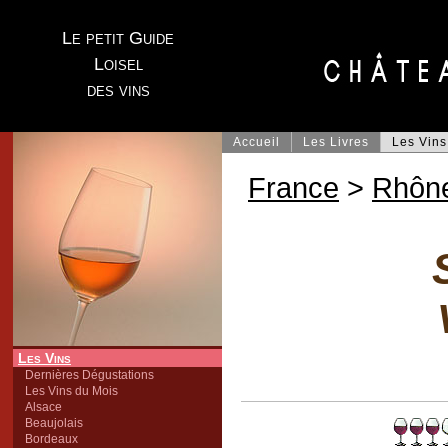
Le petit Guide
Loisel
des vins
Accueil
Les Livres
Les Vins
France
>
Rhôn
Les Vins
Dernières Dégustations
Les Vins du Mois
Alsace
Beaujolais
Bordeaux