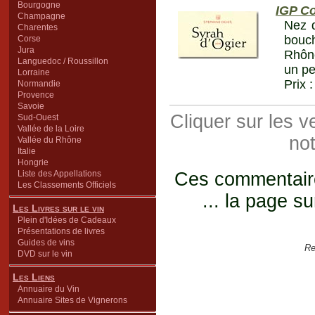
Bourgogne
IGP Co
Champagne
Nez d
Charentes
bouch
Corse
Jura
Rhône
Languedoc / Roussillon
un pe
Lorraine
Prix 
Normandie
Provence
Savoie
Cliquer sur les 
Sud-Ouest
Vallée de la Loire
not
Vallée du Rhône
Italie
Hongrie
Liste des Appellations
Ces commentaires
Les Classements Officiels
... la page su
Les Livres sur le vin
Plein d'Idées de Cadeaux
Présentations de livres
Guides de vins
Re
DVD sur le vin
Les Liens
Annuaire du Vin
Annuaire Sites de Vignerons