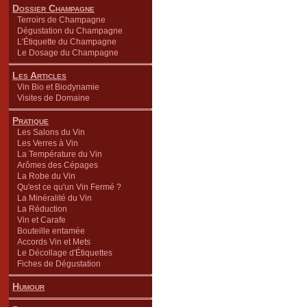
Dossier Champagne
Terroirs de Champagne
Dégustation du Champagne
L'Étiquette du Champagne
Le Dosage du Champagne
Les Articles
Vin Bio et Biodynamie
Visites de Domaine
Pratique
Les Salons du Vin
Les Verres à Vin
La Température du Vin
Arômes des Cépages
La Robe du Vin
Qu'est ce qu'un Vin Fermé ?
La Minéralité du Vin
La Réduction
Vin et Carafe
Bouteille entamée
Accords Vin et Mets
Le Décollage d'Étiquettes
Fiches de Dégustation
Humour