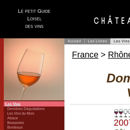
Le petit Guide
Loisel
des vins
Accueil
Les Livres
Les Vins
France
>
Rhôn
Dom
Les Vins
Dernières Dégustations
Les Vins du Mois
Alsace
200
Beaujolais
Bordeaux