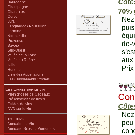
Côte
Bourgogne
Champagne
70% 
Charentes
Corse
Nez 
Jura
pui
Languedoc / Roussillon
Lorraine
équi
Normandie
Provence
de-v
Savoie
s'es
Sud-Ouest
Vallée de la Loire
aux 
Vallée du Rhône
Italie
Prix
Hongrie
Liste des Appellations
Les Classements Officiels
Les Livres sur le vin
Con
Plein d'Idées de Cadeaux
Présentations de livres
Guides de vins
Côte
DVD sur le vin
Nez 
Les Liens
peu 
Annuaire du Vin
Annuaire Sites de Vignerons
con