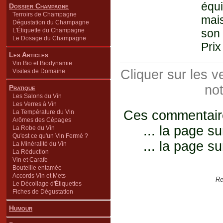
équi
Dossier Champagne
Terroirs de Champagne
mais
Dégustation du Champagne
L'Étiquette du Champagne
son 
Le Dosage du Champagne
Prix
Les Articles
Vin Bio et Biodynamie
Cliquer sur les 
Visites de Domaine
not
Pratique
Les Salons du Vin
Les Verres à Vin
Ces commentaires
La Température du Vin
Arômes des Cépages
... la page su
La Robe du Vin
Qu'est ce qu'un Vin Fermé ?
... la page su
La Minéralité du Vin
La Réduction
Vin et Carafe
Bouteille entamée
Accords Vin et Mets
Re
Le Décollage d'Étiquettes
Fiches de Dégustation
Humour