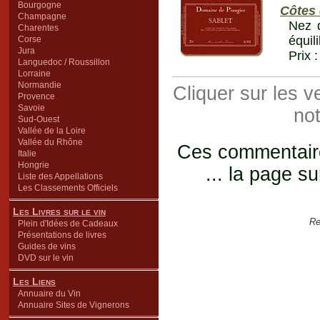
Bourgogne
Côtes 
Champagne
Nez d
Charentes
équil
Corse
Jura
Prix 
Languedoc / Roussillon
Lorraine
Normandie
Cliquer sur les 
Provence
Savoie
not
Sud-Ouest
Vallée de la Loire
Vallée du Rhône
Ces commentaires
Italie
Hongrie
... la page su
Liste des Appellations
Les Classements Officiels
Les Livres sur le vin
Re
Plein d'Idées de Cadeaux
Présentations de livres
Guides de vins
DVD sur le vin
Les Liens
Annuaire du Vin
Annuaire Sites de Vignerons