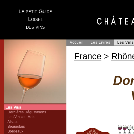
Le petit Guide
Loisel
des vins
Accueil
Les Livres
Les Vins
France
>
Rhôn
Dom
Les Vins
Dernières Dégustations
Les Vins du Mois
Alsace
Beaujolais
Bordeaux