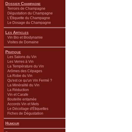
Dossier Champagne
Terroirs de Champagne
Dégustation du Champagne
L'Étiquette du Champagne
Le Dosage du Champagne
Les Articles
Vin Bio et Biodynamie
Visites de Domaine
Pratique
Les Salons du Vin
Les Verres à Vin
La Température du Vin
Arômes des Cépages
La Robe du Vin
Qu'est ce qu'un Vin Fermé ?
La Minéralité du Vin
La Réduction
Vin et Carafe
Bouteille entamée
Accords Vin et Mets
Le Décollage d'Étiquettes
Fiches de Dégustation
Humour