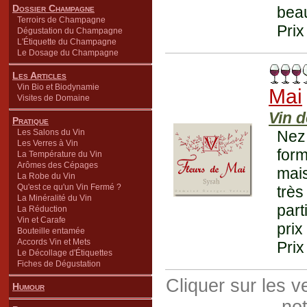
Dossier Champagne
beau
Terroirs de Champagne
Prix
Dégustation du Champagne
L'Étiquette du Champagne
Le Dosage du Champagne
Les Articles
Vin Bio et Biodynamie
Mai
Visites de Domaine
Vin 
Pratique
Les Salons du Vin
Nez 
Les Verres à Vin
form
La Température du Vin
Arômes des Cépages
mai
La Robe du Vin
Qu'est ce qu'un Vin Fermé ?
trè
La Minéralité du Vin
part
La Réduction
Vin et Carafe
prix
Bouteille entamée
Accords Vin et Mets
Prix
Le Décollage d'Étiquettes
Fiches de Dégustation
Cliquer sur les 
Humour