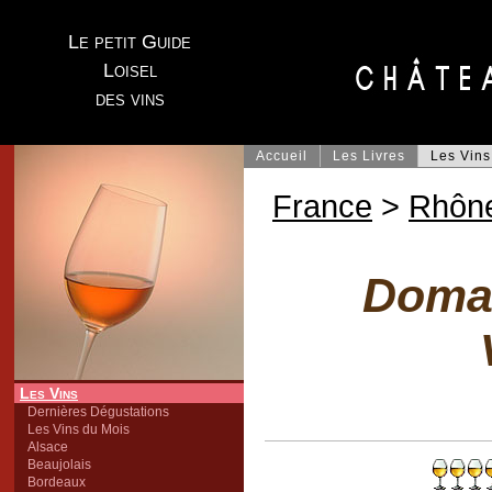
Le petit Guide
Loisel
des vins
Accueil
Les Livres
Les Vins
France
>
Rhôn
Doma
Les Vins
Dernières Dégustations
Les Vins du Mois
Alsace
Beaujolais
Bordeaux