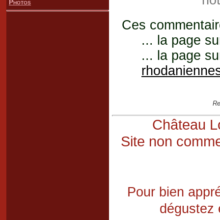
not
Photos
Ces commentaires
... la page su
... la page su
rhodanienne
Re
Château Lo
Site non commer
Pour bien appré
dégustez 