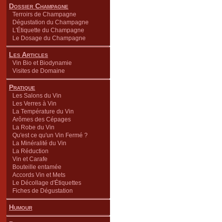
Dossier Champagne
Terroirs de Champagne
Dégustation du Champagne
L'Étiquette du Champagne
Le Dosage du Champagne
Les Articles
Vin Bio et Biodynamie
Visites de Domaine
Pratique
Les Salons du Vin
Les Verres à Vin
La Température du Vin
Arômes des Cépages
La Robe du Vin
Qu'est ce qu'un Vin Fermé ?
La Minéralité du Vin
La Réduction
Vin et Carafe
Bouteille entamée
Accords Vin et Mets
Le Décollage d'Étiquettes
Fiches de Dégustation
Humour