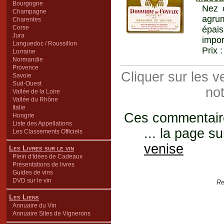
Bourgogne
Nez c
Champagne
agrum
Charentes
Corse
épais
Jura
impor
Languedoc / Roussillon
Prix 
Lorraine
Normandie
Provence
Cliquer sur les 
Savoie
Sud-Ouest
not
Vallée de la Loire
Vallée du Rhône
Italie
Ces commentaires
Hongrie
Liste des Appellations
... la page su
Les Classements Officiels
venise
Les Livres sur le vin
Plein d'Idées de Cadeaux
Présentations de livres
Guides de vins
DVD sur le vin
Re
Les Liens
Annuaire du Vin
Annuaire Sites de Vignerons