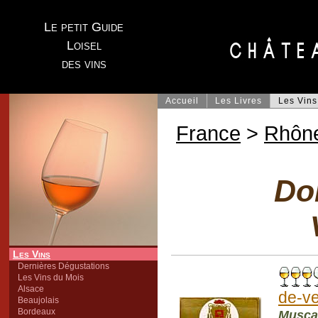
Le petit Guide
Loisel
des vins
Accueil
Les Livres
Les Vins
France
>
Rhôn
Do
Les Vins
Dernières Dégustations
Les Vins du Mois
Alsace
de-v
Beaujolais
Bordeaux
Musca