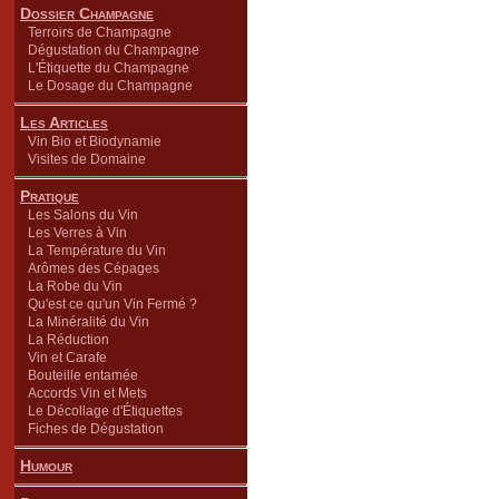
Dossier Champagne
Terroirs de Champagne
Dégustation du Champagne
L'Étiquette du Champagne
Le Dosage du Champagne
Les Articles
Vin Bio et Biodynamie
Visites de Domaine
Pratique
Les Salons du Vin
Les Verres à Vin
La Température du Vin
Arômes des Cépages
La Robe du Vin
Qu'est ce qu'un Vin Fermé ?
La Minéralité du Vin
La Réduction
Vin et Carafe
Bouteille entamée
Accords Vin et Mets
Le Décollage d'Étiquettes
Fiches de Dégustation
Humour