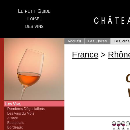
Le petit Guide
Loisel
des vins
Accueil
Les Livres
Les Vins
France
>
Rhôn
Les Vins
Dernières Dégustations
Les Vins du Mois
Alsace
Beaujolais
Bordeaux