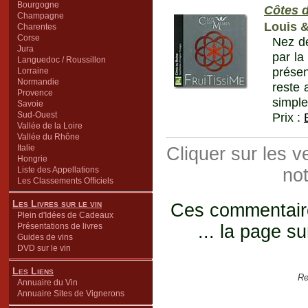
Bourgogne
Côtes 
Champagne
Louis 
Charentes
Corse
Nez de
Jura
par la
Languedoc / Roussillon
présen
Lorraine
Normandie
reste 
Provence
simple
Savoie
Sud-Ouest
Prix :
Vallée de la Loire
Vallée du Rhône
Italie
Cliquer sur les 
Hongrie
Liste des Appellations
not
Les Classements Officiels
Les Livres sur le vin
Ces commentaires
Plein d'Idées de Cadeaux
Présentations de livres
... la page su
Guides de vins
DVD sur le vin
Les Liens
Re
Annuaire du Vin
Annuaire Sites de Vignerons