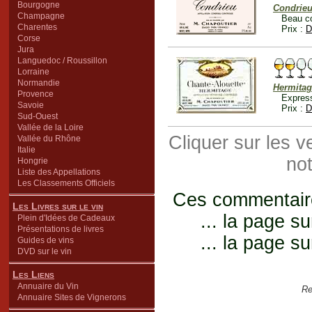
Bourgogne
Condrie
Champagne
Beau co
Charentes
Prix :
D
Corse
Jura
Languedoc / Roussillon
Lorraine
Normandie
Hermitag
Provence
Express
Savoie
Prix :
D
Sud-Ouest
Vallée de la Loire
Cliquer sur les 
Vallée du Rhône
Italie
not
Hongrie
Liste des Appellations
Les Classements Officiels
Ces commentaires
Les Livres sur le vin
... la page su
Plein d'Idées de Cadeaux
Présentations de livres
... la page su
Guides de vins
DVD sur le vin
Les Liens
Annuaire du Vin
Re
Annuaire Sites de Vignerons