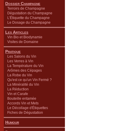
Dossier Champagne
Terroirs de Champagne
Dégustation du Champagne
L'Étiquette du Champagne
Le Dosage du Champagne
Les Articles
Vin Bio et Biodynamie
Visites de Domaine
Pratique
Les Salons du Vin
Les Verres à Vin
La Température du Vin
Arômes des Cépages
La Robe du Vin
Qu'est ce qu'un Vin Fermé ?
La Minéralité du Vin
La Réduction
Vin et Carafe
Bouteille entamée
Accords Vin et Mets
Le Décollage d'Étiquettes
Fiches de Dégustation
Humour