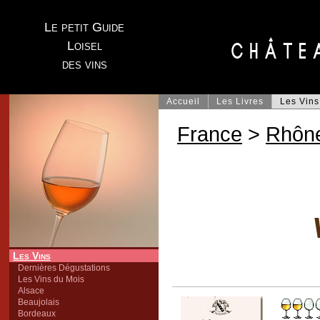
Le petit Guide
Loisel
des vins
Accueil
Les Livres
Les Vins
France
>
Rhôn
Les Vins
Dernières Dégustations
Les Vins du Mois
Alsace
Beaujolais
Bordeaux