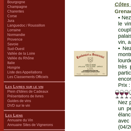
Bourgogne
Côtes
Champagne
Grena
Charentes
Corse
• Nez
Jura
le v
Languedoc / Roussillon
coup
Lorraine
Normandie
palai
Provence
vin, 
Savoie
• Nez
Sud-Ouest
Vallée de la Loire
mont
Vallée du Rhône
lourd
Italie
très 
Hongrie
parti
Liste des Appellations
Les Classements Officiels
encor
Prix 
Les Livres sur le vin
Plein d'Idées de Cadeaux
Présentations de livres
Guides de vins
Nez p
DVD sur le vin
un pe
élanc
Les Liens
avec 
Annuaire du Vin
Annuaire Sites de Vignerons
(04/2