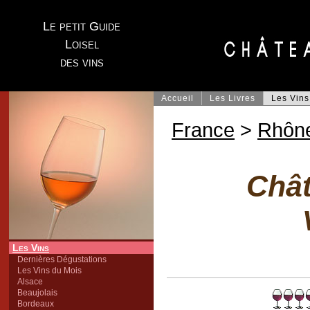
Le petit Guide
Loisel
des vins
Accueil
Les Livres
Les Vins
France
>
Rhôn
Chât
Les Vins
Dernières Dégustations
Les Vins du Mois
Alsace
Beaujolais
Bordeaux