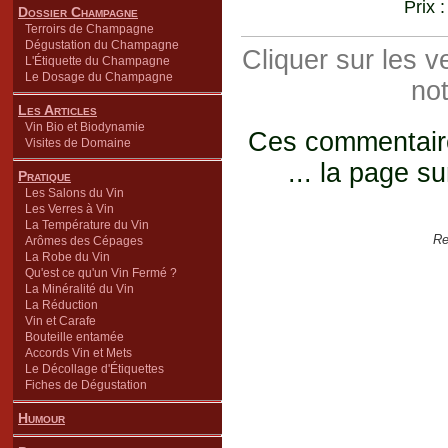
Prix 
Dossier Champagne
Terroirs de Champagne
Dégustation du Champagne
Cliquer sur les 
L'Étiquette du Champagne
Le Dosage du Champagne
not
Les Articles
Vin Bio et Biodynamie
Ces commentaires
Visites de Domaine
... la page su
Pratique
Les Salons du Vin
Les Verres à Vin
La Température du Vin
Re
Arômes des Cépages
La Robe du Vin
Qu'est ce qu'un Vin Fermé ?
La Minéralité du Vin
La Réduction
Vin et Carafe
Bouteille entamée
Accords Vin et Mets
Le Décollage d'Étiquettes
Fiches de Dégustation
Humour