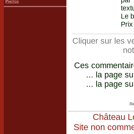
par
Photos
text
Le b
Prix
Cliquer sur les 
not
Ces commentaires
... la page su
... la page su
Re
Château Lo
Site non commer