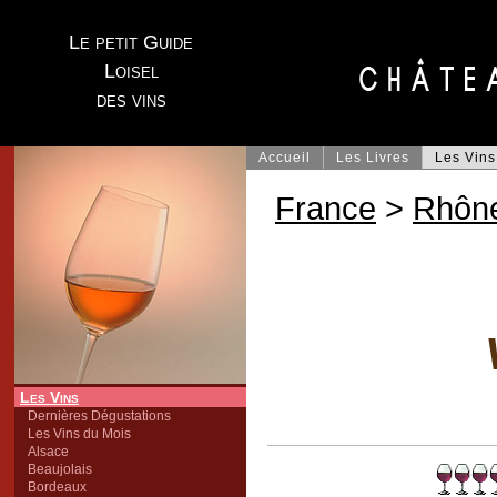
Le petit Guide
Loisel
des vins
Accueil
Les Livres
Les Vins
France
>
Rhôn
Les Vins
Dernières Dégustations
Les Vins du Mois
Alsace
Beaujolais
Bordeaux