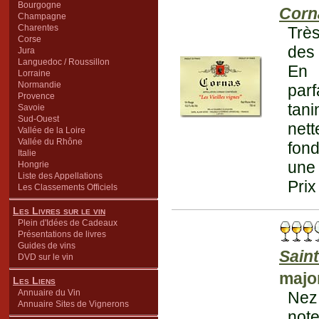
Bourgogne
Corn
Champagne
Charentes
Très
Corse
des
Jura
Languedoc / Roussillon
En 
Lorraine
Normandie
parf
Provence
tani
Savoie
Sud-Ouest
net
Vallée de la Loire
Vallée du Rhône
fond
Italie
une 
Hongrie
Liste des Appellations
Prix
Les Classements Officiels
Les Livres sur le vin
Plein d'Idées de Cadeaux
Présentations de livres
Guides de vins
Sain
DVD sur le vin
major
Les Liens
Annuaire du Vin
Nez 
Annuaire Sites de Vignerons
note