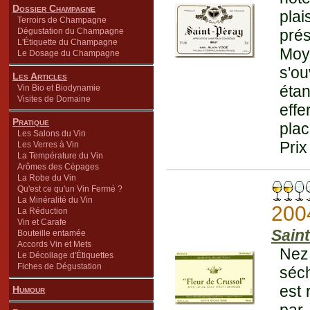
Dossier Champagne
plai
Terroirs de Champagne
Dégustation du Champagne
prés
L'Étiquette du Champagne
Moy
Le Dosage du Champagne
s'ou
Les Articles
éta
Vin Bio et Biodynamie
Visites de Domaine
effe
Pratique
plac
Les Salons du Vin
Prix
Les Verres à Vin
La Température du Vin
Arômes des Cépages
La Robe du Vin
Qu'est ce qu'un Vin Fermé ?
La Minéralité du Vin
200
La Réduction
Vin et Carafe
Sain
Bouteille entamée
Accords Vin et Mets
Nez 
Le Décollage d'Étiquettes
Fiches de Dégustation
séc
est 
Humour