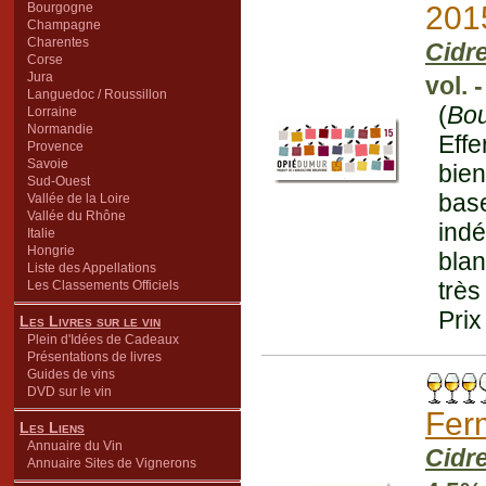
Bourgogne
201
Champagne
Charentes
Cidr
Corse
Jura
vol. 
Languedoc / Roussillon
(
Bo
Lorraine
Normandie
Effe
Provence
Savoie
bien
Sud-Ouest
base
Vallée de la Loire
Vallée du Rhône
ind
Italie
Hongrie
blan
Liste des Appellations
très
Les Classements Officiels
Prix
Les Livres sur le vin
Plein d'Idées de Cadeaux
Présentations de livres
Guides de vins
DVD sur le vin
Fer
Les Liens
Annuaire du Vin
Cidr
Annuaire Sites de Vignerons