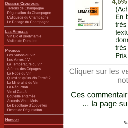
4,5% 
Dossier Champagne
(Ach
Terroirs de Champagne
Dégustation du Champagne
En b
L'Étiquette du Champagne
Le Dosage du Champagne
très
text
Les Articles
Vin Bio et Biodynamie
don
Visites de Domaine
très
Pratique
Prix
Les Salons du Vin
Les Verres à Vin
La Température du Vin
Arômes des Cépages
Cliquer sur les 
La Robe du Vin
Qu'est ce qu'un Vin Fermé ?
not
La Minéralité du Vin
La Réduction
Vin et Carafe
Ces commentaires
Bouteille entamée
Accords Vin et Mets
... la page su
Le Décollage d'Étiquettes
Fiches de Dégustation
Humour
Re