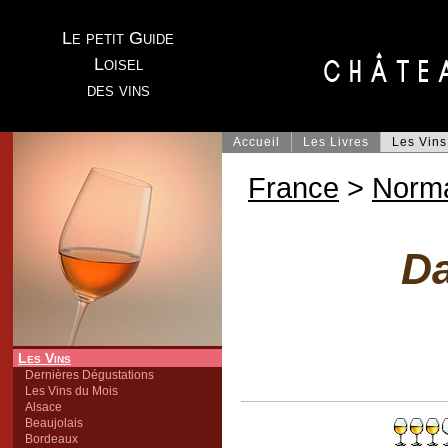
Le petit Guide
Loisel
des vins
Accueil
Les Livres
Les Vins
France
>
Norm
D
Les Vins
Dernières Dégustations
Les Vins du Mois
Alsace
Beaujolais
Bordeaux