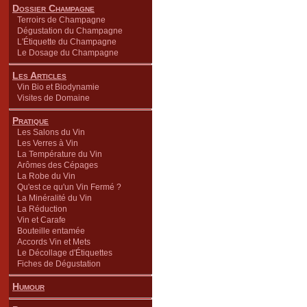
Dossier Champagne
Terroirs de Champagne
Dégustation du Champagne
L'Étiquette du Champagne
Le Dosage du Champagne
Les Articles
Vin Bio et Biodynamie
Visites de Domaine
Pratique
Les Salons du Vin
Les Verres à Vin
La Température du Vin
Arômes des Cépages
La Robe du Vin
Qu'est ce qu'un Vin Fermé ?
La Minéralité du Vin
La Réduction
Vin et Carafe
Bouteille entamée
Accords Vin et Mets
Le Décollage d'Étiquettes
Fiches de Dégustation
Humour