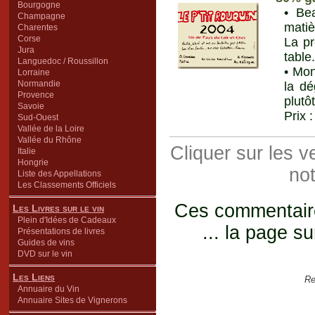
Bourgogne
• Be
Champagne
matiè
Charentes
Corse
La pr
Jura
table
Languedoc / Roussillon
• Mon
Lorraine
Normandie
la dé
Provence
plutô
Savoie
Prix 
Sud-Ouest
Vallée de la Loire
Vallée du Rhône
Cliquer sur les 
Italie
Hongrie
not
Liste des Appellations
Les Classements Officiels
Ces commentaires
Les Livres sur le vin
Plein d'Idées de Cadeaux
... la page su
Présentations de livres
Guides de vins
DVD sur le vin
Les Liens
Re
Annuaire du Vin
Annuaire Sites de Vignerons