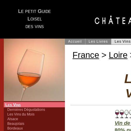
Le petit Guide
Loisel
des vins
Accueil
Les Livres
Les Vins
France
>
Loire
L
V
Les Vins
Dernières Dégustations
Les Vins du Mois
Alsace
Vin de
Beaujolais
Bordeaux
80% g