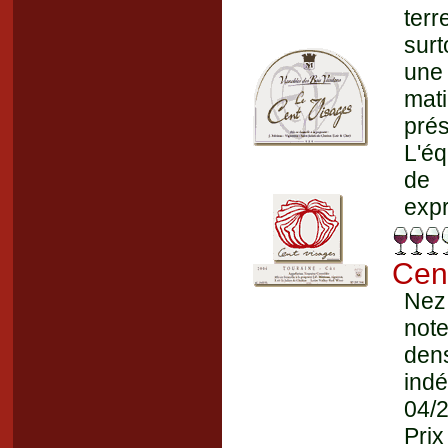
terr
surt
une
mat
prés
L'éq
de 
expr
Cen
Nez
note
dens
ind
04/
Prix