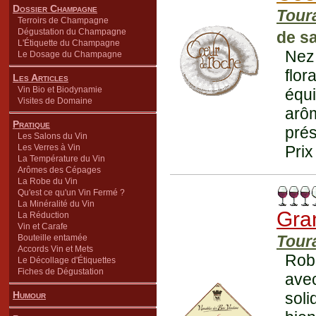
Dossier Champagne
Tour
Terroirs de Champagne
Dégustation du Champagne
de s
L'Étiquette du Champagne
Nez
Le Dosage du Champagne
flor
Les Articles
Vin Bio et Biodynamie
équi
Visites de Domaine
arô
Pratique
prés
Les Salons du Vin
Les Verres à Vin
Prix
La Température du Vin
Arômes des Cépages
La Robe du Vin
Qu'est ce qu'un Vin Fermé ?
La Minéralité du Vin
Gra
La Réduction
Vin et Carafe
Tour
Bouteille entamée
Accords Vin et Mets
Robe
Le Décollage d'Étiquettes
Fiches de Dégustation
ave
Humour
sol