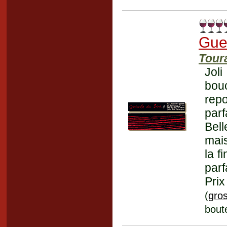
Gue
Tour
Joli
bouc
rep
par
Bell
mais
la f
parf
Prix
(
gros
boute