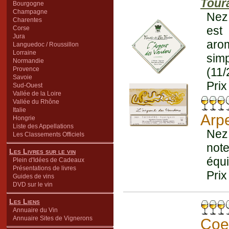
Tour
Bourgogne
Champagne
Nez 
Charentes
est
Corse
Jura
aro
Languedoc / Roussillon
Lorraine
simp
Normandie
Provence
(11/
Savoie
Prix
Sud-Ouest
Vallée de la Loire
Vallée du Rhône
Italie
Arp
Hongrie
Liste des Appellations
Nez
Les Classements Officiels
note
Les Livres sur le vin
équi
Plein d'Idées de Cadeaux
Présentations de livres
Prix
Guides de vins
DVD sur le vin
Les Liens
Annuaire du Vin
Annuaire Sites de Vignerons
Coe