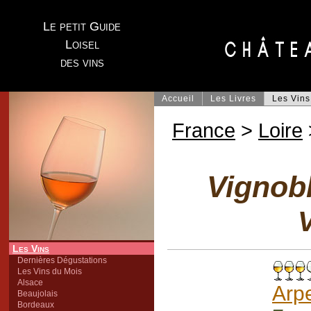
Le petit Guide
Loisel
des vins
Accueil
Les Livres
Les Vins
France
>
Loire
Vignob
V
Les Vins
Dernières Dégustations
Les Vins du Mois
Alsace
Arp
Beaujolais
Bordeaux