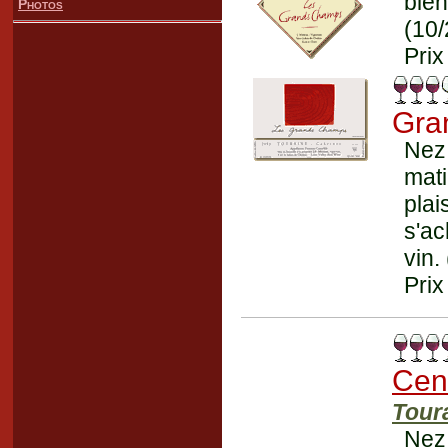
bien
Photos
(10
Prix
Gra
Nez
mat
pla
s'ac
vin.
Prix
Cen
Tour
Nez 