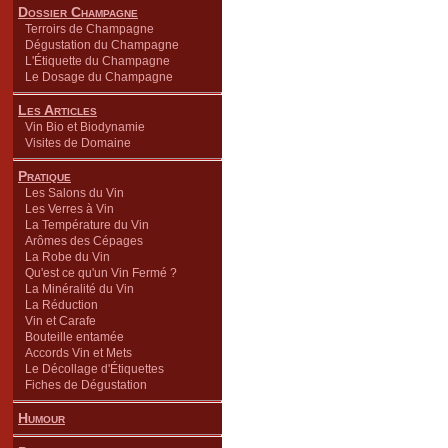
Dossier Champagne
Terroirs de Champagne
Dégustation du Champagne
L'Étiquette du Champagne
Le Dosage du Champagne
Les Articles
Vin Bio et Biodynamie
Visites de Domaine
Pratique
Les Salons du Vin
Les Verres à Vin
La Température du Vin
Arômes des Cépages
La Robe du Vin
Qu'est ce qu'un Vin Fermé ?
La Minéralité du Vin
La Réduction
Vin et Carafe
Bouteille entamée
Accords Vin et Mets
Le Décollage d'Étiquettes
Fiches de Dégustation
Humour