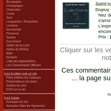
Bourgogne
Saint-n
Champagne
Dupuy
Charentes
Corse
Nez de
Jura
s'arr
Languedoc / Roussillon
L'expr
Lorraine
Normandie
encore
Provence
Prix :
Savoie
Sud-Ouest
Vallée de la Loire
Cliquer sur les 
Vallée du Rhône
Italie
not
Hongrie
Liste des Appellations
Les Classements Officiels
Ces commentaires
Les Livres sur le vin
... la page su
Plein d'Idées de Cadeaux
Présentations de livres
Guides de vins
DVD sur le vin
Re
Les Liens
Annuaire du Vin
Annuaire Sites de Vignerons