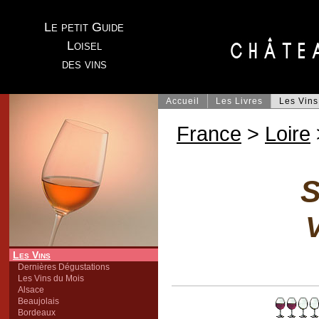
Le petit Guide
Loisel
des vins
Accueil
Les Livres
Les Vins
France
>
Loire
S
V
Les Vins
Dernières Dégustations
Les Vins du Mois
Alsace
Beaujolais
Bordeaux