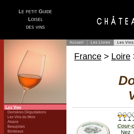
Le petit Guide
Loisel
des vins
Accueil
Les Livres
Les Vins
France
>
Loire
Do
V
Les Vins
Dernières Dégustations
Les Vins du Mois
Alsace
Cour-
Beaujolais
Bordeaux
Nez f