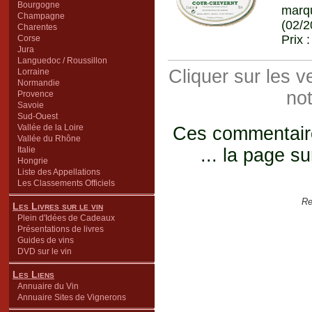
Bourgogne
marq
Champagne
(02/2
Charentes
Prix 
Corse
Jura
Languedoc / Roussillon
Cliquer sur les 
Lorraine
Normandie
not
Provence
Savoie
Sud-Ouest
Vallée de la Loire
Ces commentaires
Vallée du Rhône
Italie
... la page su
Hongrie
Liste des Appellations
Les Classements Officiels
Re
Les Livres sur le vin
Plein d'Idées de Cadeaux
Présentations de livres
Guides de vins
DVD sur le vin
Les Liens
Annuaire du Vin
Annuaire Sites de Vignerons