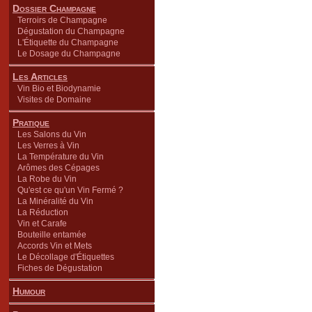
Dossier Champagne
Terroirs de Champagne
Dégustation du Champagne
L'Étiquette du Champagne
Le Dosage du Champagne
Les Articles
Vin Bio et Biodynamie
Visites de Domaine
Pratique
Les Salons du Vin
Les Verres à Vin
La Température du Vin
Arômes des Cépages
La Robe du Vin
Qu'est ce qu'un Vin Fermé ?
La Minéralité du Vin
La Réduction
Vin et Carafe
Bouteille entamée
Accords Vin et Mets
Le Décollage d'Étiquettes
Fiches de Dégustation
Humour