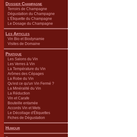
Dossier Champagne
Terroirs de Champagne
Dégustation du Champagne
L'Étiquette du Champagne
Le Dosage du Champagne
Les Articles
Vin Bio et Biodynamie
Visites de Domaine
Pratique
Les Salons du Vin
Les Verres à Vin
La Température du Vin
Arômes des Cépages
La Robe du Vin
Qu'est ce qu'un Vin Fermé ?
La Minéralité du Vin
La Réduction
Vin et Carafe
Bouteille entamée
Accords Vin et Mets
Le Décollage d'Étiquettes
Fiches de Dégustation
Humour