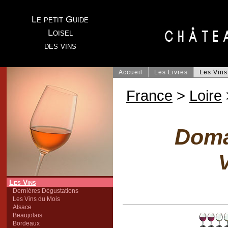
Le petit Guide
Loisel
des vins
Accueil
Les Livres
Les Vins
France
>
Loire
Doma
V
Les Vins
Dernières Dégustations
Les Vins du Mois
Alsace
Beaujolais
Bordeaux