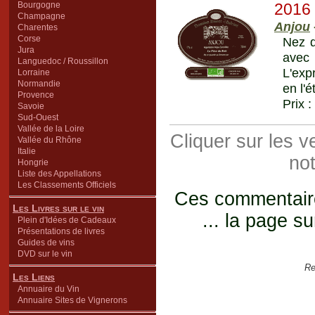
Bourgogne
2016
Champagne
Anjou
Charentes
Corse
Nez d
Jura
avec 
Languedoc / Roussillon
L'expr
Lorraine
Normandie
en l'é
Provence
Prix :
Savoie
Sud-Ouest
Vallée de la Loire
Cliquer sur les 
Vallée du Rhône
Italie
not
Hongrie
Liste des Appellations
Les Classements Officiels
Ces commentaires
Les Livres sur le vin
... la page su
Plein d'Idées de Cadeaux
Présentations de livres
Guides de vins
DVD sur le vin
Re
Les Liens
Annuaire du Vin
Annuaire Sites de Vignerons