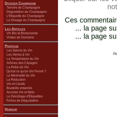
Dossier Champagne
not
Terroirs de Champagne
Dégustation du Champagne
L'Étiquette du Champagne
Ces commentaires
Le Dosage du Champagne
... la page su
Les Articles
Vin Bio et Biodynamie
... la page su
Visites de Domaine
Pratique
Les Salons du Vin
Re
Les Verres à Vin
La Température du Vin
Arômes des Cépages
La Robe du Vin
Qu'est ce qu'un Vin Fermé ?
La Minéralité du Vin
La Réduction
Vin et Carafe
Bouteille entamée
Accords Vin et Mets
Le Décollage d'Étiquettes
Fiches de Dégustation
Humour