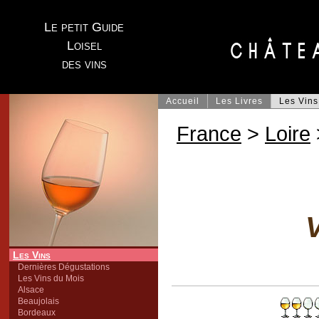
Le petit Guide
Loisel
des vins
Accueil
Les Livres
Les Vins
France
>
Loire
V
Les Vins
Dernières Dégustations
Les Vins du Mois
Alsace
Beaujolais
Bordeaux