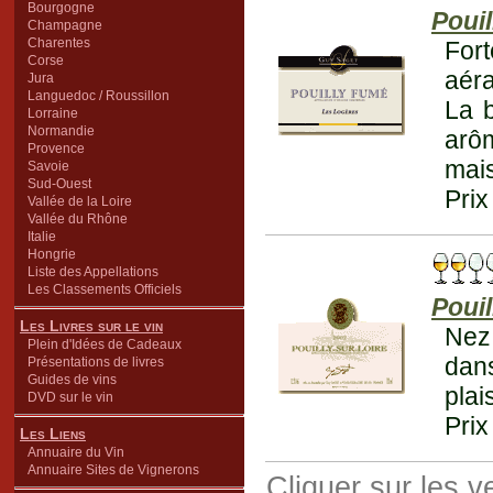
Bourgogne
Poui
Champagne
Charentes
For
Corse
aéra
Jura
Languedoc / Roussillon
La b
Lorraine
Normandie
arôm
Provence
mais
Savoie
Sud-Ouest
Prix
Vallée de la Loire
Vallée du Rhône
Italie
Hongrie
Liste des Appellations
Les Classements Officiels
Pouil
Les Livres sur le vin
Nez
Plein d'Idées de Cadeaux
dan
Présentations de livres
Guides de vins
plai
DVD sur le vin
Prix
Les Liens
Annuaire du Vin
Annuaire Sites de Vignerons
Cliquer sur les 