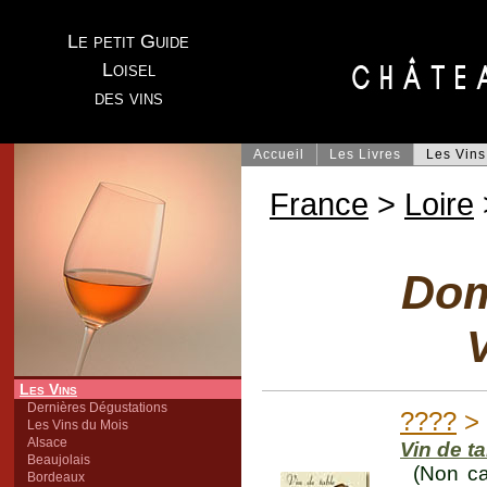
Le petit Guide
Loisel
des vins
Accueil
Les Livres
Les Vins
France
>
Loire
Dom
V
Les Vins
Dernières Dégustations
????
> 
Les Vins du Mois
Alsace
Vin de t
Beaujolais
(Non ca
Bordeaux