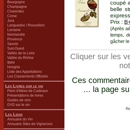
coupé a
Bourgogne
Champagne
belle s
Charentes
express
Corse
Jura
Prix :
B
Languedoc / Roussillon
(Après aé
Lorraine
temps, d
Normandie
Provence
gâcher le 
Savoie
Sud-Ouest
Vallée de la Loire
Cliquer sur les 
Vallée du Rhône
Italie
not
Hongrie
Liste des Appellations
Les Classements Officiels
Ces commentaires
Les Livres sur le vin
... la page su
Plein d'Idées de Cadeaux
Présentations de livres
Guides de vins
DVD sur le vin
Re
Les Liens
Annuaire du Vin
Annuaire Sites de Vignerons