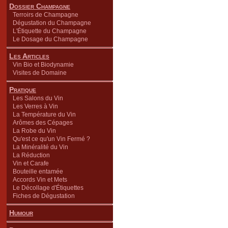
Dossier Champagne
Terroirs de Champagne
Dégustation du Champagne
L'Étiquette du Champagne
Le Dosage du Champagne
Les Articles
Vin Bio et Biodynamie
Visites de Domaine
Pratique
Les Salons du Vin
Les Verres à Vin
La Température du Vin
Arômes des Cépages
La Robe du Vin
Qu'est ce qu'un Vin Fermé ?
La Minéralité du Vin
La Réduction
Vin et Carafe
Bouteille entamée
Accords Vin et Mets
Le Décollage d'Étiquettes
Fiches de Dégustation
Humour