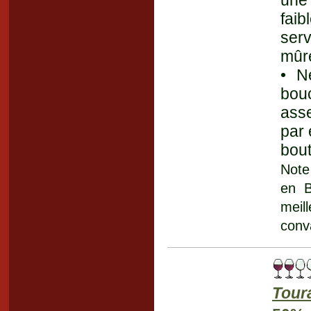
une 
faib
serv
mûre
• N
bou
asse
par 
bout
Note
en B
meill
conv
Tour