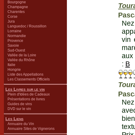
Bourgogne
Tour
Champagne
Charentes
Pasca
Corse
Jura
Nez 
Languedoc / Roussillon
appa
Lorraine
Normandie
vin 
Provence
Savoie
marq
Sud-Ouest
aux 
Vallée de la Loire
Vallée du Rhône
:
B
Italie
Hongrie
Liste des Appellations
Les Classements Officiels
Tour
Les Livres sur le vin
Pasca
Plein d'Idées de Cadeaux
Présentations de livres
Nez
Guides de vins
avec
DVD sur le vin
bie
Les Liens
Annuaire du Vin
text
Annuaire Sites de Vignerons
Prix