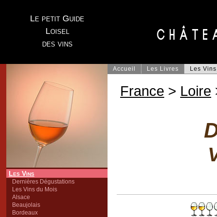
Le petit Guide
Loisel
des vins
Accueil
Les Livres
Les Vins
France
>
Loire
D
V
Les Vins
Dernières Dégustations
Les Vins du Mois
Alsace
Beaujolais
Bordeaux