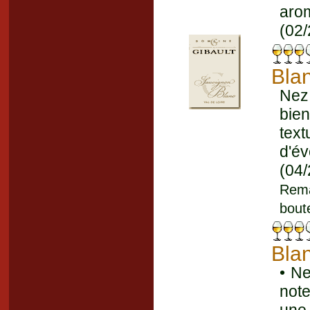
aro
(02/
Bla
Nez 
bien
tex
d'év
(04/
Rema
boute
Bla
• Ne
note