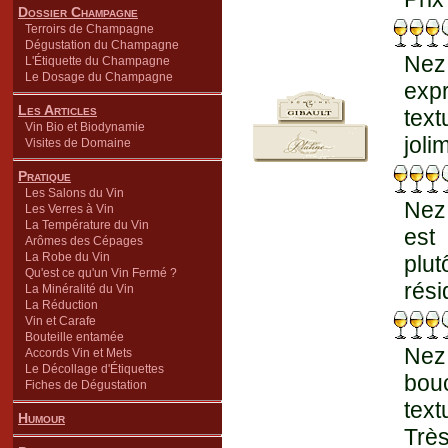
Dossier Champagne
Terroirs de Champagne
Dégustation du Champagne
Nez
L'Étiquette du Champagne
Le Dosage du Champagne
expr
Les Articles
text
Vin Bio et Biodynamie
joli
Visites de Domaine
Pratique
Les Salons du Vin
Nez
Les Verres à Vin
La Température du Vin
est
Arômes des Cépages
La Robe du Vin
plu
Qu'est ce qu'un Vin Fermé ?
rési
La Minéralité du Vin
La Réduction
Vin et Carafe
Bouteille entamée
Nez
Accords Vin et Mets
Le Décollage d'Étiquettes
bou
Fiches de Dégustation
text
Humour
Trè