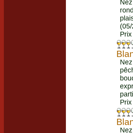
Nez
rond
plai
(05/
Prix
Bla
Nez 
pêc
bouc
ex
part
Prix
Bla
Nez