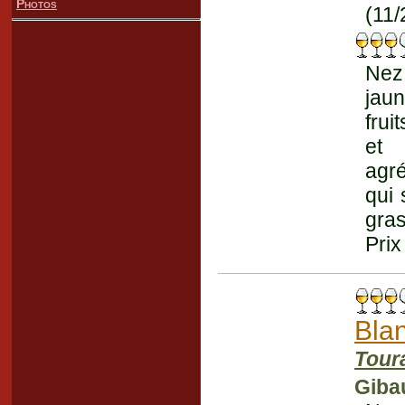
Photos
(11/
Nez
jaun
frui
et 
agré
qui 
gras
Prix
Bla
Tour
Giba