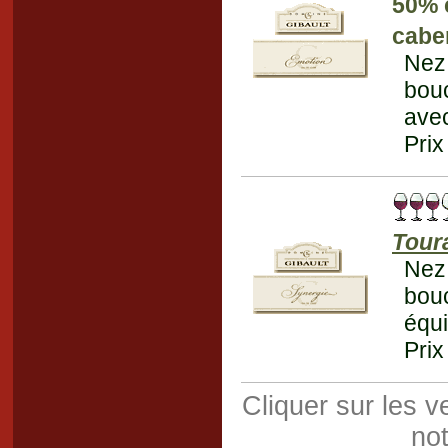
50% 
cabe
Nez 
bou
avec
Prix
Tour
Nez 
bou
équi
Prix
Cliquer sur les 
not