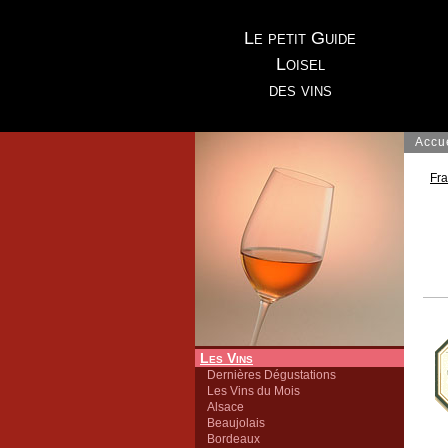
Le petit Guide
Loisel
des vins
Accu
Fr
Les Vins
Dernières Dégustations
Les Vins du Mois
Alsace
Beaujolais
Bordeaux