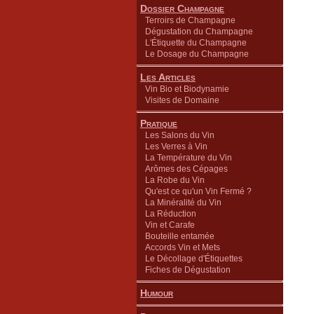
Dossier Champagne
Terroirs de Champagne
Dégustation du Champagne
L'Étiquette du Champagne
Le Dosage du Champagne
Les Articles
Vin Bio et Biodynamie
Visites de Domaine
Pratique
Les Salons du Vin
Les Verres à Vin
La Température du Vin
Arômes des Cépages
La Robe du Vin
Qu'est ce qu'un Vin Fermé ?
La Minéralité du Vin
La Réduction
Vin et Carafe
Bouteille entamée
Accords Vin et Mets
Le Décollage d'Étiquettes
Fiches de Dégustation
Humour