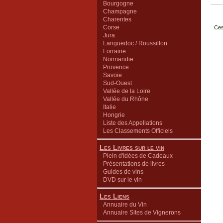
Bourgogne
Champagne
Charentes
Corse
Ces
Jura
Languedoc / Roussillon
Lorraine
Normandie
Provence
Savoie
Sud-Ouest
Vallée de la Loire
Vallée du Rhône
Italie
Hongrie
Liste des Appellations
Les Classements Officiels
Les Livres sur le vin
Plein d'Idées de Cadeaux
Présentations de livres
Guides de vins
DVD sur le vin
Les Liens
Annuaire du Vin
Annuaire Sites de Vignerons