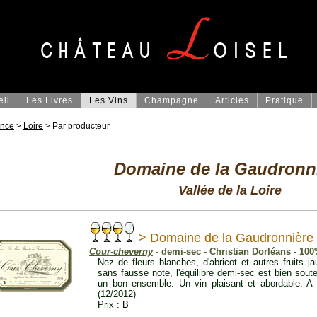
eil
Les Livres
Les Vins
Champagne
Articles
Pratique
ance
>
Loire
> Par producteur
Domaine de la Gaudronn
Vallée de la Loire
> Domaine de la Gaudronnière
Cour-cheverny
- demi-sec - Christian Dorléans - 10
Nez de fleurs blanches, d'abricot et autres fruits j
sans fausse note, l'équilibre demi-sec est bien sout
un bon ensemble. Un vin plaisant et abordable. A 
(12/2012)
Prix :
B