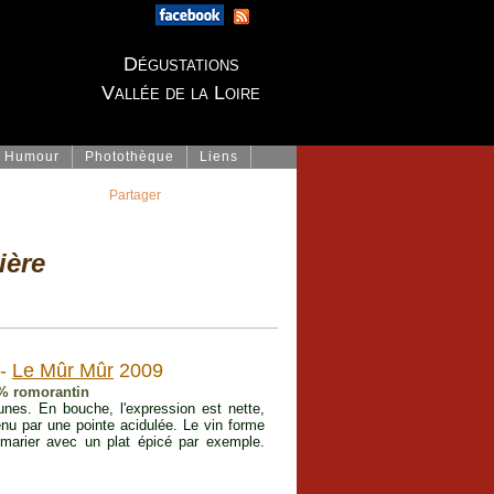
Dégustations
Vallée de la Loire
Humour
Photothèque
Liens
Partager
ière
 -
Le Mûr Mûr
2009
0% romorantin
aunes. En bouche, l'expression est nette,
enu par une pointe acidulée. Le vin forme
marier avec un plat épicé par exemple.