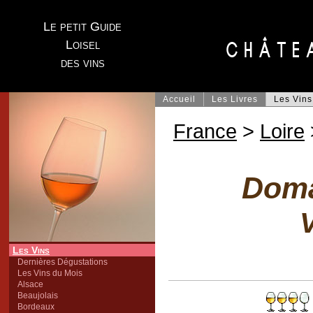
Le petit Guide
Loisel
des vins
Accueil
Les Livres
Les Vins
France
>
Loire
Doma
V
Les Vins
Dernières Dégustations
Les Vins du Mois
Alsace
Beaujolais
Bordeaux