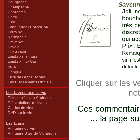
Bourgogne
Savenn
Champagne
Joli n
Charentes
Corse
bouch
Jura
très b
Languedoc / Roussillon
discre
Lorraine
Normandie
qui ac
Provence
Prix :
Savoie
Sud-Ouest
Remarqu
Vallée de la Loire
vin n'es
Vallée du Rhône
détruite
Italie
Hongrie
Liste des Appellations
Cliquer sur les 
Les Classements Officiels
not
Les Livres sur le vin
Plein d'Idées de Cadeaux
Présentations de livres
Ces commentaires
Guides de vins
DVD sur le vin
... la page su
Les Liens
Annuaire du Vin
Annuaire Sites de Vignerons
Re