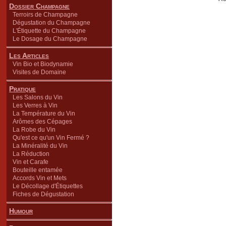
Dossier Champagne
Terroirs de Champagne
Dégustation du Champagne
L'Étiquette du Champagne
Le Dosage du Champagne
Les Articles
Vin Bio et Biodynamie
Visites de Domaine
Pratique
Les Salons du Vin
Les Verres à Vin
La Température du Vin
Arômes des Cépages
La Robe du Vin
Qu'est ce qu'un Vin Fermé ?
La Minéralité du Vin
La Réduction
Vin et Carafe
Bouteille entamée
Accords Vin et Mets
Le Décollage d'Étiquettes
Fiches de Dégustation
Humour