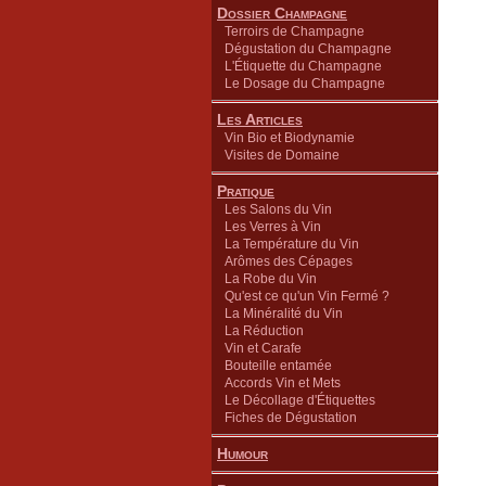
Dossier Champagne
Terroirs de Champagne
Dégustation du Champagne
L'Étiquette du Champagne
Le Dosage du Champagne
Les Articles
Vin Bio et Biodynamie
Visites de Domaine
Pratique
Les Salons du Vin
Les Verres à Vin
La Température du Vin
Arômes des Cépages
La Robe du Vin
Qu'est ce qu'un Vin Fermé ?
La Minéralité du Vin
La Réduction
Vin et Carafe
Bouteille entamée
Accords Vin et Mets
Le Décollage d'Étiquettes
Fiches de Dégustation
Humour