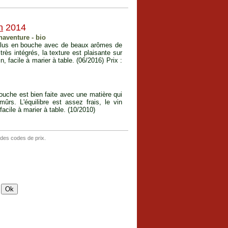
n
2014
naventure - bio
e plus en bouche avec de beaux arômes de
très intégrés, la texture est plaisante sur
in, facile à marier à table. (06/2016) Prix :
bouche est bien faite avec une matière qui
ûrs. L'équilibre est assez frais, le vin
facile à marier à table. (10/2010)
 des codes de prix.