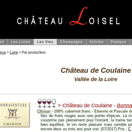
eil
Les Livres
Les Vins
Champagne
Articles
Pratique
ance
>
Loire
> Par producteur
Château de Coulaine
Vallée de la Loire
> Château de Coulaine -
Bonna
Chinon
- 100% cabernet franc - Etienne et Pascale 
Nez de fruits rouges avec une pointe d'épices. La m
s'exprime pas pleinement pour l'instant, la trame ta
bien équilibré, le vin reste plaisant mais semble po
encore deux ou trois ans pour voir. (07/2017) Prix :
C