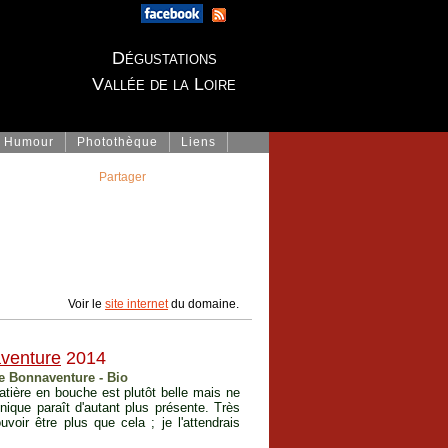
Dégustations
Vallée de la Loire
Humour
Photothèque
Liens
Partager
Voir le
site internet
du domaine.
venture
2014
de Bonnaventure - Bio
atière en bouche est plutôt belle mais ne
nnique paraît d'autant plus présente. Très
uvoir être plus que cela ; je l'attendrais