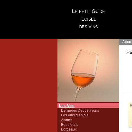
Le petit Guide
Loisel
des vins
Accu
Fr
Les Vins
Dernières Dégustations
Les Vins du Mois
Alsace
Beaujolais
Bordeaux