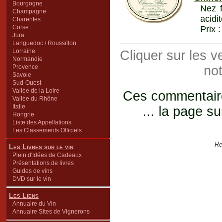
Bourgogne
Nez f
Champagne
acidi
Charentes
Corse
Prix 
Jura
Languedoc / Roussillon
Lorraine
Cliquer sur les 
Normandie
Provence
not
Savoie
Sud-Ouest
Vallée de la Loire
Ces commentaires
Vallée du Rhône
Italie
... la page su
Hongrie
Liste des Appellations
Les Classements Officiels
Re
Les Livres sur le vin
Plein d'Idées de Cadeaux
Présentations de livres
Guides de vins
DVD sur le vin
Les Liens
Annuaire du Vin
Annuaire Sites de Vignerons