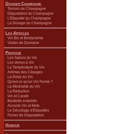
Dossier Champagne
Terroirs de Champagne
Dégustation du Champagne
L'Étiquette du Champagne
Le Dosage du Champagne
Les Articles
Vin Bio et Biodynamie
Visites de Domaine
Pratique
Les Salons du Vin
Les Verres à Vin
La Température du Vin
Arômes des Cépages
La Robe du Vin
Qu'est ce qu'un Vin Fermé ?
La Minéralité du Vin
La Réduction
Vin et Carafe
Bouteille entamée
Accords Vin et Mets
Le Décollage d'Étiquettes
Fiches de Dégustation
Humour