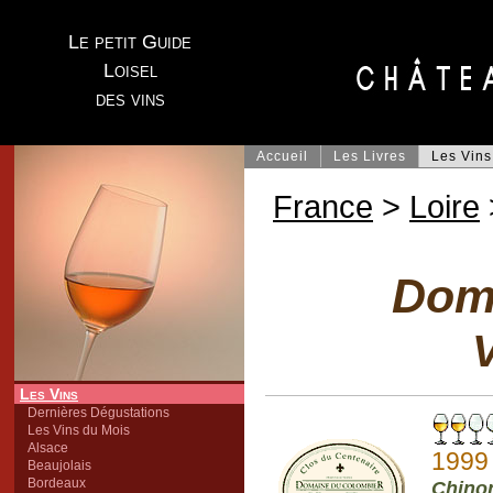
Le petit Guide
Loisel
des vins
Accueil
Les Livres
Les Vins
France
>
Loire
Dom
V
Les Vins
Dernières Dégustations
Les Vins du Mois
Alsace
1999
Beaujolais
Bordeaux
Chino