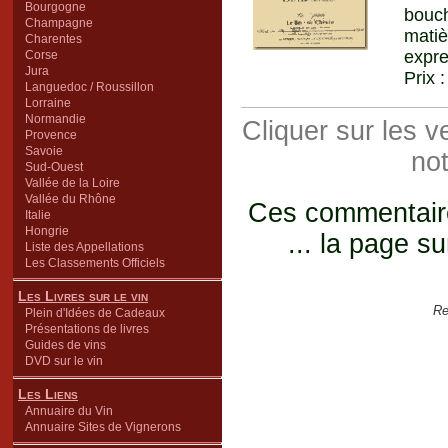
Bourgogne
bouch
Champagne
matiè
Charentes
expre
Corse
Jura
Prix 
Languedoc / Roussillon
Lorraine
Normandie
Cliquer sur les 
Provence
Savoie
not
Sud-Ouest
Vallée de la Loire
Vallée du Rhône
Ces commentaires
Italie
Hongrie
... la page su
Liste des Appellations
Les Classements Officiels
Les Livres sur le vin
Re
Plein d'Idées de Cadeaux
Présentations de livres
Guides de vins
DVD sur le vin
Les Liens
Annuaire du Vin
Annuaire Sites de Vignerons