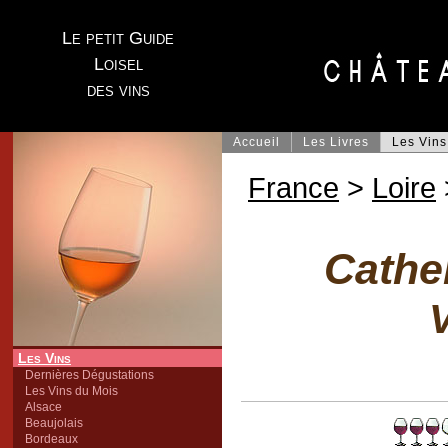
Le petit Guide
Loisel
des vins
Accueil
Les Livres
Les Vins
France
>
Loire
Cather
V
Les Vins
Dernières Dégustations
Les Vins du Mois
Alsace
Beaujolais
Bordeaux