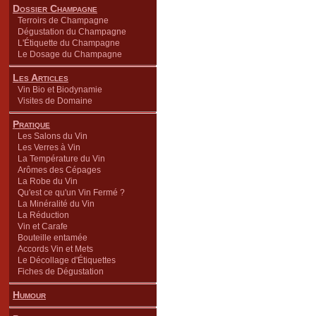
Dossier Champagne
Terroirs de Champagne
Dégustation du Champagne
L'Étiquette du Champagne
Le Dosage du Champagne
Les Articles
Vin Bio et Biodynamie
Visites de Domaine
Pratique
Les Salons du Vin
Les Verres à Vin
La Température du Vin
Arômes des Cépages
La Robe du Vin
Qu'est ce qu'un Vin Fermé ?
La Minéralité du Vin
La Réduction
Vin et Carafe
Bouteille entamée
Accords Vin et Mets
Le Décollage d'Étiquettes
Fiches de Dégustation
Humour