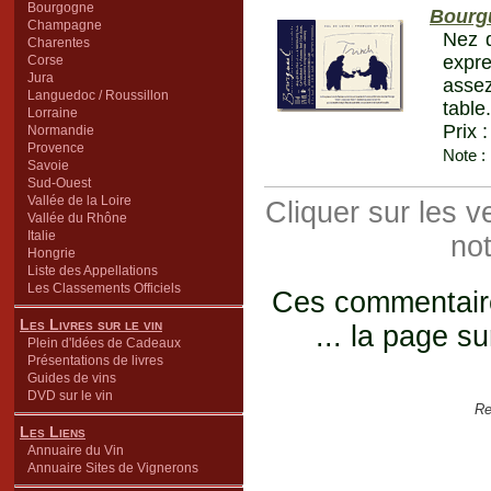
Bourgogne
Bourgu
Champagne
Nez d
Charentes
expre
Corse
Jura
assez
Languedoc / Roussillon
table
Lorraine
Prix 
Normandie
Provence
Note :
Savoie
Sud-Ouest
Vallée de la Loire
Cliquer sur les 
Vallée du Rhône
Italie
not
Hongrie
Liste des Appellations
Les Classements Officiels
Ces commentaires
Les Livres sur le vin
... la page su
Plein d'Idées de Cadeaux
Présentations de livres
Guides de vins
DVD sur le vin
Re
Les Liens
Annuaire du Vin
Annuaire Sites de Vignerons