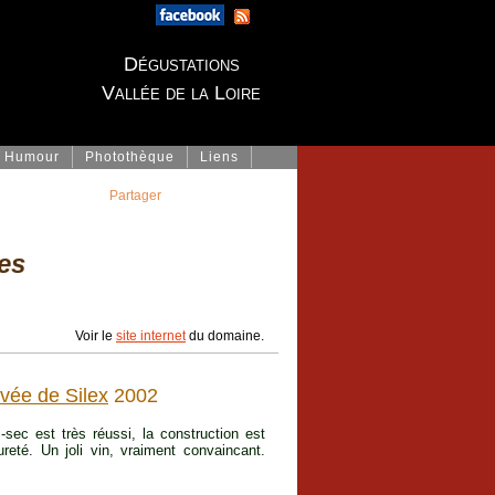
Dégustations
Vallée de la Loire
Humour
Photothèque
Liens
Partager
es
Voir le
site internet
du domaine.
vée de Silex
2002
mi-sec est très réussi, la construction est
reté. Un joli vin, vraiment convaincant.