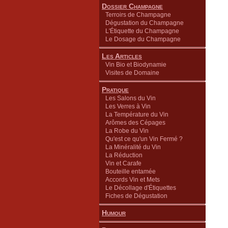
Dossier Champagne
Terroirs de Champagne
Dégustation du Champagne
L'Étiquette du Champagne
Le Dosage du Champagne
Les Articles
Vin Bio et Biodynamie
Visites de Domaine
Pratique
Les Salons du Vin
Les Verres à Vin
La Température du Vin
Arômes des Cépages
La Robe du Vin
Qu'est ce qu'un Vin Fermé ?
La Minéralité du Vin
La Réduction
Vin et Carafe
Bouteille entamée
Accords Vin et Mets
Le Décollage d'Étiquettes
Fiches de Dégustation
Humour