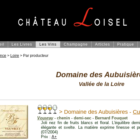
eil
Les Livres
Les Vins
Champagne
Articles
Pratique
ance
>
Loire
> Par producteur
Domaine des Aubuisièr
Vallée de la Loire
> Domaine des Aubuisières -
Cu
Vouvray
- chenin - demi-sec - Bernard Fouquet
Joli nez fin de fruits blancs et floral. L'équilibre de
élégante et svelte. La matière exprime finesse et pu
(07/2004)
Prix :
A+