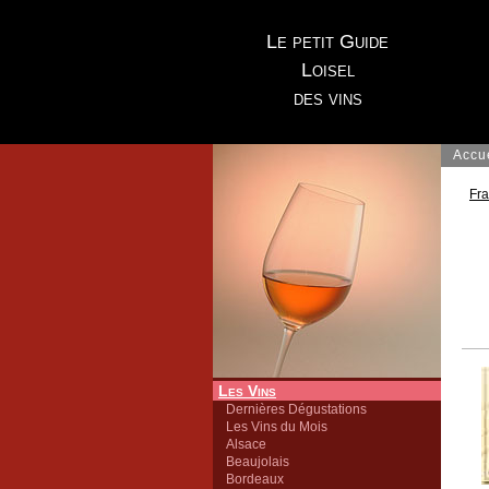
Le petit Guide
Loisel
des vins
Accu
Fr
Les Vins
Dernières Dégustations
Les Vins du Mois
Alsace
Beaujolais
Bordeaux