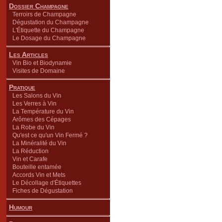
Dossier Champagne
Terroirs de Champagne
Dégustation du Champagne
L'Étiquette du Champagne
Le Dosage du Champagne
Les Articles
Vin Bio et Biodynamie
Visites de Domaine
Pratique
Les Salons du Vin
Les Verres à Vin
La Température du Vin
Arômes des Cépages
La Robe du Vin
Qu'est ce qu'un Vin Fermé ?
La Minéralité du Vin
La Réduction
Vin et Carafe
Bouteille entamée
Accords Vin et Mets
Le Décollage d'Étiquettes
Fiches de Dégustation
Humour