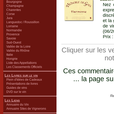
Bourgogne
Nez d
Champagne
expre
Charentes
Corse
discr
Jura
et la
Languedoc / Roussillon
de vi
Lorraine
Normandie
(06/2
Provence
Prix 
Savoie
Sud-Ouest
Vallée de la Loire
Cliquer sur les 
Vallée du Rhône
Italie
not
Hongrie
Liste des Appellations
Les Classements Officiels
Ces commentaires
Les Livres sur le vin
... la page su
Plein d'Idées de Cadeaux
Présentations de livres
Guides de vins
DVD sur le vin
Re
Les Liens
Annuaire du Vin
Annuaire Sites de Vignerons