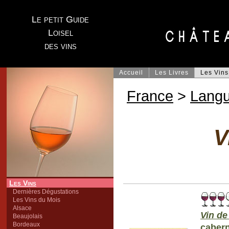
Le petit Guide
Loisel
des vins
Accueil
Les Livres
Les Vins
France
>
Lang
V
Les Vins
Dernières Dégustations
Les Vins du Mois
Alsace
Vin d
Beaujolais
Bordeaux
cabern