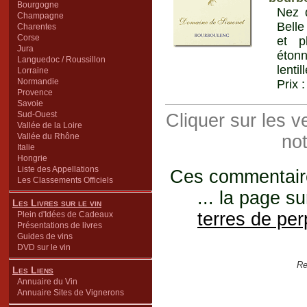
Bourgogne
Nez d
Champagne
Belle
Charentes
Corse
et p
Jura
étonn
Languedoc / Roussillon
lenti
Lorraine
Normandie
Prix 
Provence
Savoie
Sud-Ouest
Cliquer sur les 
Vallée de la Loire
Vallée du Rhône
not
Italie
Hongrie
Liste des Appellations
Ces commentaires
Les Classements Officiels
... la page su
Les Livres sur le vin
terres de pe
Plein d'Idées de Cadeaux
Présentations de livres
Guides de vins
DVD sur le vin
Re
Les Liens
Annuaire du Vin
Annuaire Sites de Vignerons