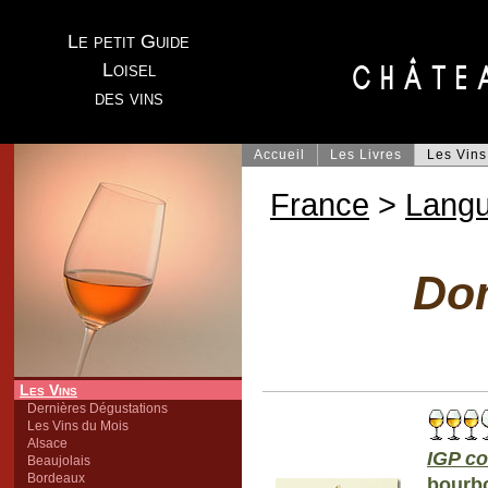
Le petit Guide
Loisel
des vins
Accueil
Les Livres
Les Vins
France
>
Lang
Do
Les Vins
Dernières Dégustations
Les Vins du Mois
Alsace
IGP co
Beaujolais
Bordeaux
bourbo