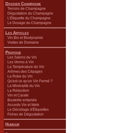
Dossier Champagne
Terroirs de Champagne
Dégustation du Champagne
L'Étiquette du Champagne
Le Dosage du Champagne
Les Articles
Vin Bio et Biodynamie
Visites de Domaine
Pratique
Les Salons du Vin
Les Verres à Vin
La Température du Vin
Arômes des Cépages
La Robe du Vin
Qu'est ce qu'un Vin Fermé ?
La Minéralité du Vin
La Réduction
Vin et Carafe
Bouteille entamée
Accords Vin et Mets
Le Décollage d'Étiquettes
Fiches de Dégustation
Humour