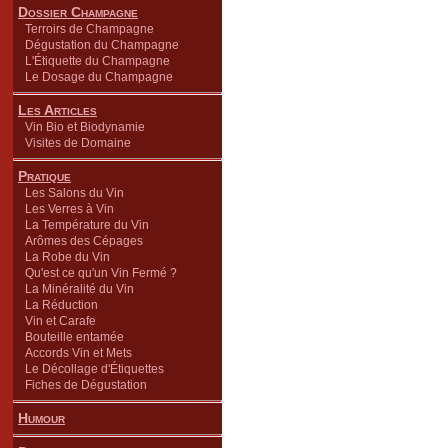
Dossier Champagne
Terroirs de Champagne
Dégustation du Champagne
L'Étiquette du Champagne
Le Dosage du Champagne
Les Articles
Vin Bio et Biodynamie
Visites de Domaine
Pratique
Les Salons du Vin
Les Verres à Vin
La Température du Vin
Arômes des Cépages
La Robe du Vin
Qu'est ce qu'un Vin Fermé ?
La Minéralité du Vin
La Réduction
Vin et Carafe
Bouteille entamée
Accords Vin et Mets
Le Décollage d'Étiquettes
Fiches de Dégustation
Humour