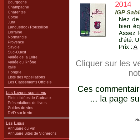
Bourgogne
2014
Champagne
IGP Sab
Charentes
Corse
Nez de 
Jura
bien éq
Languedoc / Roussillon
Assez l
Lorraine
Normandie
d'été. U
Provence
Prix :
A
Savoie
Sud-Ouest
Vallée de la Loire
Cliquer sur les 
Vallée du Rhône
Italie
not
Hongrie
Liste des Appellations
Les Classements Officiels
Ces commentaires
Les Livres sur le vin
... la page su
Plein d'Idées de Cadeaux
Présentations de livres
Guides de vins
DVD sur le vin
Re
Les Liens
Annuaire du Vin
Annuaire Sites de Vignerons