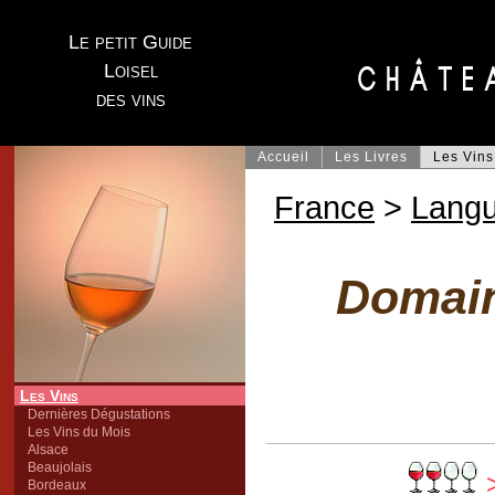
Le petit Guide
Loisel
des vins
Accueil
Les Livres
Les Vins
France
>
Lang
Domain
Les Vins
Dernières Dégustations
Les Vins du Mois
Alsace
Beaujolais
>
Bordeaux