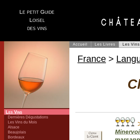
Le petit Guide
Loisel
des vins
Accueil
Les Livres
Les Vins
France
>
Lang
C
Les Vins
Dernières Dégustations
>
Les Vins du Mois
Alsace
Minervoi
Beaujolais
Bordeaux
marsan