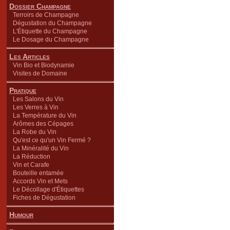
Dossier Champagne
Terroirs de Champagne
Dégustation du Champagne
L'Étiquette du Champagne
Le Dosage du Champagne
Les Articles
Vin Bio et Biodynamie
Visites de Domaine
Pratique
Les Salons du Vin
Les Verres à Vin
La Température du Vin
Arômes des Cépages
La Robe du Vin
Qu'est ce qu'un Vin Fermé ?
La Minéralité du Vin
La Réduction
Vin et Carafe
Bouteille entamée
Accords Vin et Mets
Le Décollage d'Étiquettes
Fiches de Dégustation
Humour