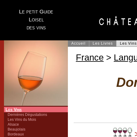
Le petit Guide
Loisel
des vins
Accueil
Les Livres
Les Vins
France
>
Lang
Do
Les Vins
Dernières Dégustations
Les Vins du Mois
Alsace
Beaujolais
>
Bordeaux