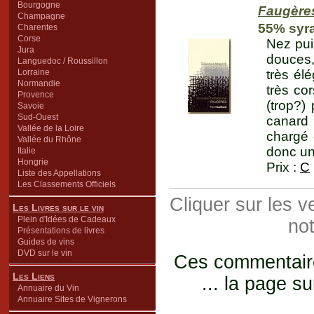
Bourgogne
Faugère
Champagne
55% syr
Charentes
Corse
Nez pui
Jura
douces,
Languedoc / Roussillon
Lorraine
très él
Normandie
très co
Provence
(trop?)
Savoie
Sud-Ouest
canard 
Vallée de la Loire
chargé 
Vallée du Rhône
donc un 
Italie
Hongrie
Prix :
C
Liste des Appellations
Les Classements Officiels
Cliquer sur les 
Les Livres sur le vin
Plein d'Idées de Cadeaux
not
Présentations de livres
Guides de vins
DVD sur le vin
Ces commentaires
Les Liens
... la page su
Annuaire du Vin
Annuaire Sites de Vignerons