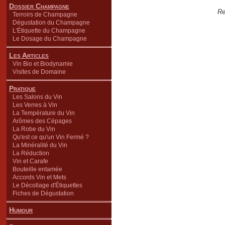
Dossier Champagne
Re
Terroirs de Champagne
Dégustation du Champagne
L'Étiquette du Champagne
Le Dosage du Champagne
Les Articles
Vin Bio et Biodynamie
Visites de Domaine
Pratique
Les Salons du Vin
Les Verres à Vin
La Température du Vin
Arômes des Cépages
La Robe du Vin
Qu'est ce qu'un Vin Fermé ?
La Minéralité du Vin
La Réduction
Vin et Carafe
Bouteille entamée
Accords Vin et Mets
Le Décollage d'Étiquettes
Fiches de Dégustation
Humour