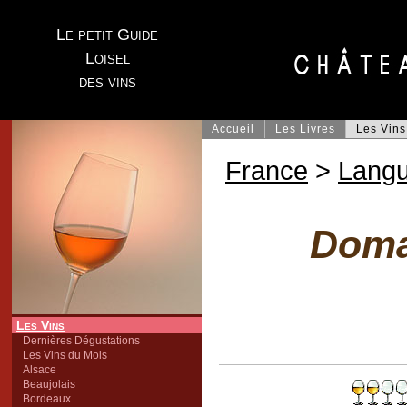
Le petit Guide
Loisel
des vins
Accueil
Les Livres
Les Vins
France
>
Lang
Doma
Les Vins
Dernières Dégustations
Les Vins du Mois
Alsace
Beaujolais
Bordeaux