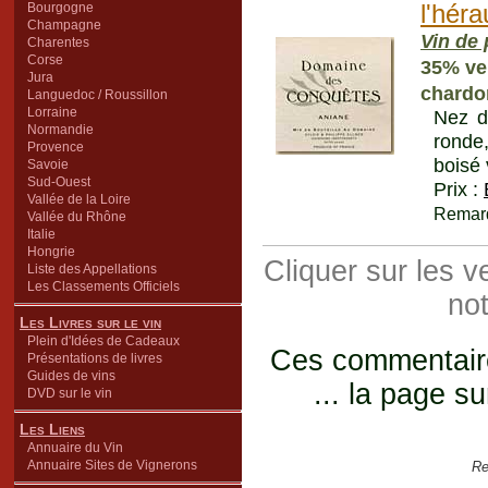
Bourgogne
l'héra
Champagne
Vin de 
Charentes
Corse
35% ve
Jura
chardo
Languedoc / Roussillon
Lorraine
Nez d
Normandie
ronde
Provence
boisé 
Savoie
Sud-Ouest
Prix :
Vallée de la Loire
Remarq
Vallée du Rhône
Italie
Hongrie
Cliquer sur les 
Liste des Appellations
Les Classements Officiels
not
Les Livres sur le vin
Plein d'Idées de Cadeaux
Ces commentaires
Présentations de livres
Guides de vins
... la page su
DVD sur le vin
Les Liens
Annuaire du Vin
Annuaire Sites de Vignerons
Re