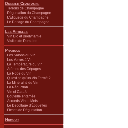
Dossier Champagne
Terroirs de Champagne
Dégustation du Champagne
L'Étiquette du Champagne
Le Dosage du Champagne
Les Articles
Vin Bio et Biodynamie
Visites de Domaine
Pratique
Les Salons du Vin
Les Verres à Vin
La Température du Vin
Arômes des Cépages
La Robe du Vin
Qu'est ce qu'un Vin Fermé ?
La Minéralité du Vin
La Réduction
Vin et Carafe
Bouteille entamée
Accords Vin et Mets
Le Décollage d'Étiquettes
Fiches de Dégustation
Humour