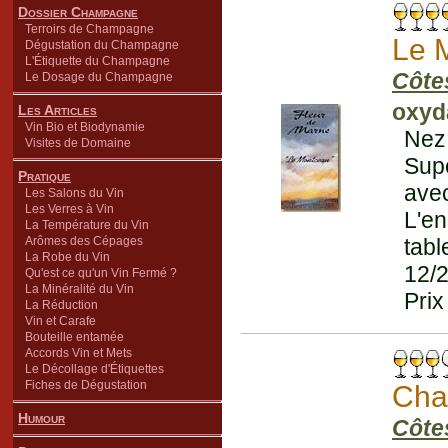
Dossier Champagne
Terroirs de Champagne
Le 
Dégustation du Champagne
L'Étiquette du Champagne
Côte
Le Dosage du Champagne
oxyda
Les Articles
Vin Bio et Biodynamie
Nez 
Visites de Domaine
Supe
Pratique
avec
Les Salons du Vin
Les Verres à Vin
L'e
La Température du Vin
Arômes des Cépages
tabl
La Robe du Vin
12/
Qu'est ce qu'un Vin Fermé ?
La Minéralité du Vin
Prix
La Réduction
Vin et Carafe
Bouteille entamée
Accords Vin et Mets
Le Décollage d'Étiquettes
Fiches de Dégustation
Cha
Humour
Côte