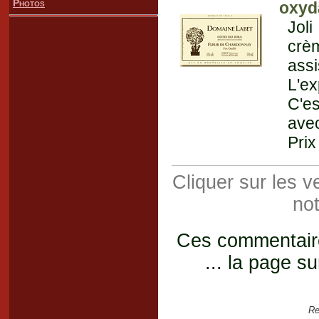
Photos
oxyda
Joli
crèm
ass
L'e
C'es
avec
Prix
Cliquer sur les 
not
Ces commentaires
... la page su
Re