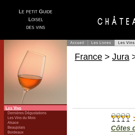
Le petit Guide
Loisel
des vins
Accueil
Les Livres
Les Vins
France
>
Jura
>
Les Vins
Dernières Dégustations
>
Les Vins du Mois
Alsace
Côtes d
Beaujolais
Bordeaux