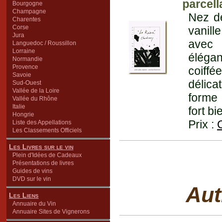
parcell
Bourgogne
Champagne
Nez de
Charentes
Corse
vanill
Jura
avec 
Languedoc / Roussillon
Lorraine
élégan
Normandie
Provence
coiffé
Savoie
délica
Sud-Ouest
Vallée de la Loire
forme 
Vallée du Rhône
Italie
fort b
Hongrie
Prix :
Liste des Appellations
Les Classements Officiels
Les Livres sur le vin
Plein d'Idées de Cadeaux
Présentations de livres
Guides de vins
DVD sur le vin
Aut
Les Liens
Annuaire du Vin
Annuaire Sites de Vignerons