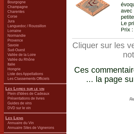
Bourgogne
évoqu
Champagne
avec 
Charentes
petit
Corse
Jura
Le pr
Languedoc / Roussillon
Prix 
Lorraine
Normandie
Provence
Cliquer sur les 
Savoie
Sud-Ouest
not
Vallée de la Loire
Vallée du Rhône
Italie
Ces commentaires
Hongrie
Liste des Appellations
... la page su
Les Classements Officiels
Les Livres sur le vin
Plein d'Idées de Cadeaux
Présentations de livres
Re
Guides de vins
DVD sur le vin
Les Liens
Annuaire du Vin
Annuaire Sites de Vignerons