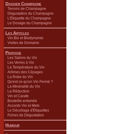
Dossier Champagne
Terroirs de Champagne
Dégustation du Champagne
L'Étiquette du Champagne
Le Dosage du Champagne
Les Articles
Vin Bio et Biodynamie
Visites de Domaine
Pratique
Les Salons du Vin
Les Verres à Vin
La Température du Vin
Arômes des Cépages
La Robe du Vin
Qu'est ce qu'un Vin Fermé ?
La Minéralité du Vin
La Réduction
Vin et Carafe
Bouteille entamée
Accords Vin et Mets
Le Décollage d'Étiquettes
Fiches de Dégustation
Humour