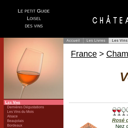
Le petit Guide
Loisel
des vins
Accueil
Les Livres
Les Vins
France
>
Cham
V
Les Vins
Dernières Dégustations
Les Vins du Mois
Alsace
Rosé d
Beaujolais
Bordeaux
Nez d