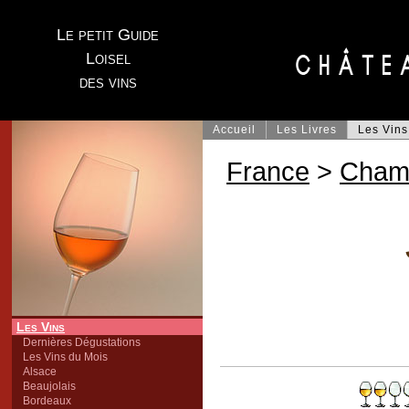
Le petit Guide
Loisel
des vins
Accueil
Les Livres
Les Vins
France
>
Cham
Les Vins
Dernières Dégustations
Les Vins du Mois
Alsace
Beaujolais
Bordeaux