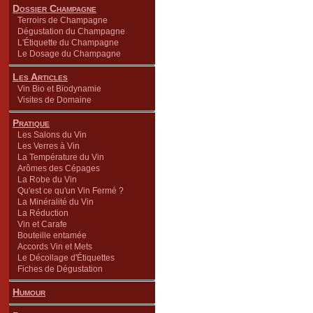
Dossier Champagne
Terroirs de Champagne
Dégustation du Champagne
L'Étiquette du Champagne
Le Dosage du Champagne
Les Articles
Vin Bio et Biodynamie
Visites de Domaine
Pratique
Les Salons du Vin
Les Verres à Vin
La Température du Vin
Arômes des Cépages
La Robe du Vin
Qu'est ce qu'un Vin Fermé ?
La Minéralité du Vin
La Réduction
Vin et Carafe
Bouteille entamée
Accords Vin et Mets
Le Décollage d'Étiquettes
Fiches de Dégustation
Humour