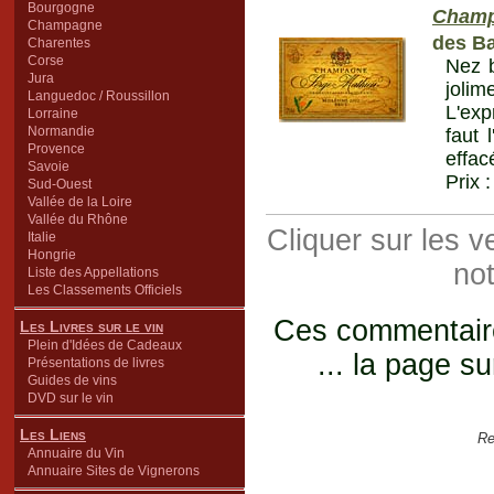
Bourgogne
Cham
Champagne
des Ba
Charentes
Corse
Nez b
Jura
jolim
Languedoc / Roussillon
L'exp
Lorraine
Normandie
faut 
Provence
effac
Savoie
Prix 
Sud-Ouest
Vallée de la Loire
Vallée du Rhône
Cliquer sur les 
Italie
Hongrie
not
Liste des Appellations
Les Classements Officiels
Ces commentaires
Les Livres sur le vin
Plein d'Idées de Cadeaux
... la page su
Présentations de livres
Guides de vins
DVD sur le vin
Les Liens
Re
Annuaire du Vin
Annuaire Sites de Vignerons