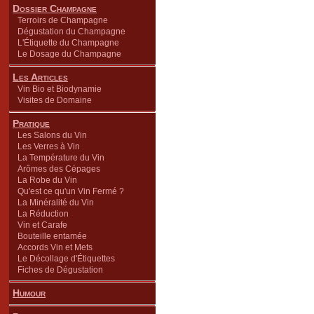
Dossier Champagne
Terroirs de Champagne
Dégustation du Champagne
L'Étiquette du Champagne
Le Dosage du Champagne
Les Articles
Vin Bio et Biodynamie
Visites de Domaine
Pratique
Les Salons du Vin
Les Verres à Vin
La Température du Vin
Arômes des Cépages
La Robe du Vin
Qu'est ce qu'un Vin Fermé ?
La Minéralité du Vin
La Réduction
Vin et Carafe
Bouteille entamée
Accords Vin et Mets
Le Décollage d'Étiquettes
Fiches de Dégustation
Humour