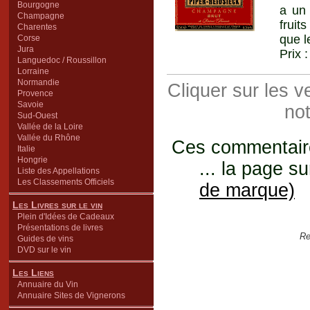
Bourgogne
a un 
Champagne
fruit
Charentes
que l
Corse
Jura
Prix 
Languedoc / Roussillon
Lorraine
Normandie
Cliquer sur les 
Provence
Savoie
not
Sud-Ouest
Vallée de la Loire
Vallée du Rhône
Ces commentaires
Italie
Hongrie
... la page su
Liste des Appellations
Les Classements Officiels
de marque)
Les Livres sur le vin
Plein d'Idées de Cadeaux
Présentations de livres
Re
Guides de vins
DVD sur le vin
Les Liens
Annuaire du Vin
Annuaire Sites de Vignerons