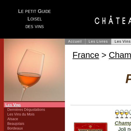
Le petit Guide
Loisel
des vins
Accueil
Les Livres
Les Vins
France
>
Cham
Les Vins
Dernières Dégustations
Les Vins du Mois
Alsace
Cham
Beaujolais
Bordeaux
Joli 