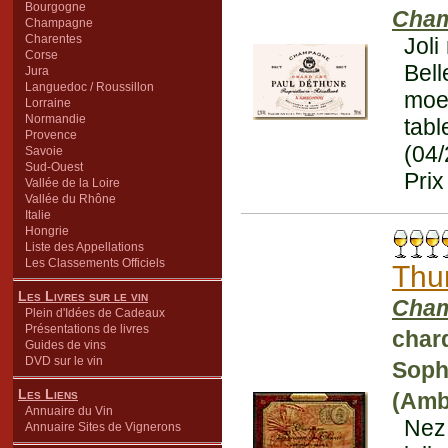
Bourgogne
Cha
Champagne
Charentes
Joli
Corse
Bel
Jura
Languedoc / Roussillon
moel
Lorraine
Normandie
tabl
Provence
(04
Savoie
Sud-Ouest
Prix
Vallée de la Loire
Vallée du Rhône
Italie
Hongrie
Liste des Appellations
Les Classements Officiels
Thu
Les Livres sur le vin
Cham
Plein d'Idées de Cadeaux
Présentations de livres
char
Guides de vins
DVD sur le vin
Soph
Les Liens
(Amb
Annuaire du Vin
Nez 
Annuaire Sites de Vignerons