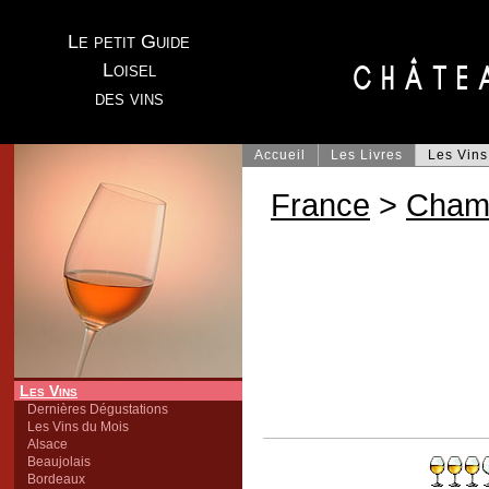
Le petit Guide
Loisel
des vins
Accueil
Les Livres
Les Vins
France
>
Cham
Les Vins
Dernières Dégustations
Les Vins du Mois
Alsace
Beaujolais
Bordeaux