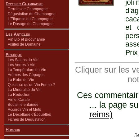
joli
Dossier Champagne
d'a
Terroirs de Champagne
Dégustation du Champagne
caca
L'Étiquette du Champagne
Le Dosage du Champagne
et 
Les Articles
per
Vin Bio et Biodynamie
ass
Visites de Domaine
Prix
Pratique
Les Salons du Vin
Les Verres à Vin
Cliquer sur les 
La Température du Vin
Arômes des Cépages
not
La Robe du Vin
Qu'est ce qu'un Vin Fermé ?
La Minéralité du Vin
Ces commentaires
La Réduction
Vin et Carafe
... la page su
Bouteille entamée
Accords Vin et Mets
reims)
Le Décollage d'Étiquettes
Fiches de Dégustation
Humour
Re