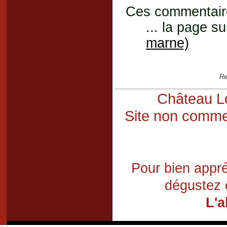
Ces commentaires
... la page su
marne)
Re
Château Lo
Site non commer
Pour bien appré
dégustez 
L'a