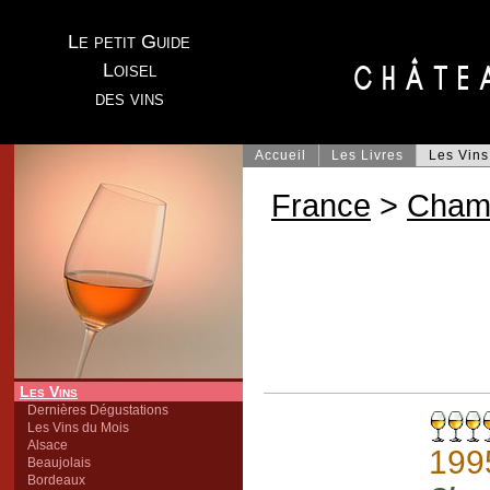
Le petit Guide
Loisel
des vins
Accueil
Les Livres
Les Vins
France
>
Cham
Les Vins
Dernières Dégustations
Les Vins du Mois
Alsace
199
Beaujolais
Bordeaux