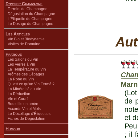
Dossier Champagne
Terroirs de Champagne
Dégustation du Champagne
L'Étiquette du Champagne
Le Dosage du Champagne
Les Articles
Aut
Vin Bio et Biodynamie
Visites de Domaine
Pratique
Les Salons du Vin
Les Verres à Vin
La Température du Vin
Cha
Arômes des Cépages
La Robe du Vin
Marne
Qu'est ce qu'un Vin Fermé ?
La Minéralité du Vin
(Lot
La Réduction
Vin et Carafe
de p
Bouteille entamée
note
Accords Vin et Mets
Le Décollage d'Étiquettes
et d
Fiches de Dégustation
Peu 
Humour
; il