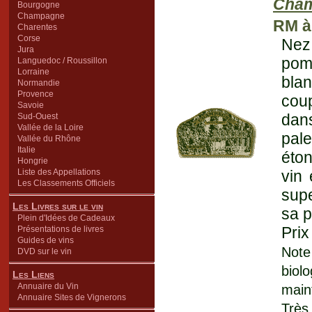
Cha
Bourgogne
Champagne
RM à 
Charentes
Corse
Nez
Jura
pom
Languedoc / Roussillon
Lorraine
blan
Normandie
Provence
cou
Savoie
dan
Sud-Ouest
Vallée de la Loire
pal
Vallée du Rhône
Italie
éton
Hongrie
Liste des Appellations
vin 
Les Classements Officiels
sup
Les Livres sur le vin
sa p
Plein d'Idées de Cadeaux
Prix
Présentations de livres
Guides de vins
Note 
DVD sur le vin
bio
Les Liens
Annuaire du Vin
main
Annuaire Sites de Vignerons
Très