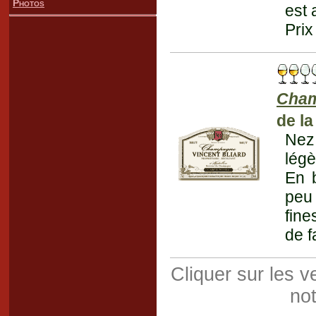
Photos
est 
Prix
Cha
de la
Nez
légè
En b
peu 
fine
de f
Cliquer sur les 
not