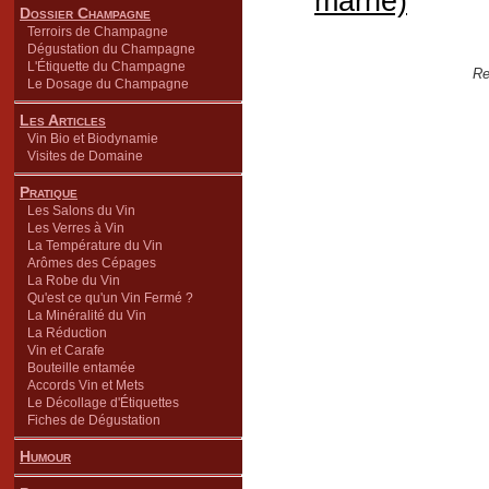
marne)
Dossier Champagne
Terroirs de Champagne
Dégustation du Champagne
L'Étiquette du Champagne
Re
Le Dosage du Champagne
Les Articles
Vin Bio et Biodynamie
Visites de Domaine
Pratique
Les Salons du Vin
Les Verres à Vin
La Température du Vin
Arômes des Cépages
La Robe du Vin
Qu'est ce qu'un Vin Fermé ?
La Minéralité du Vin
La Réduction
Vin et Carafe
Bouteille entamée
Accords Vin et Mets
Le Décollage d'Étiquettes
Fiches de Dégustation
Humour