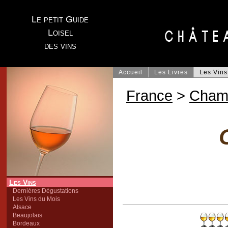
Le petit Guide
Loisel
des vins
Accueil
Les Livres
Les Vins
France
>
Cham
Les Vins
Dernières Dégustations
Les Vins du Mois
Alsace
Beaujolais
Bordeaux