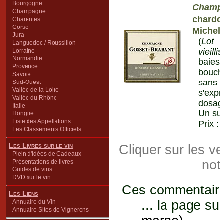
Bourgogne
Champ
Champagne
chard
Charentes
Corse
Michel
Jura
(
Lot
Languedoc / Roussillon
vieil
Lorraine
Normandie
baies
Provence
bouch
Savoie
sans
Sud-Ouest
Vallée de la Loire
s'ex
Vallée du Rhône
dosag
Italie
Un s
Hongrie
Liste des Appellations
Prix 
Les Classements Officiels
Les Livres sur le vin
Cliquer sur les 
Plein d'Idées de Cadeaux
not
Présentations de livres
Guides de vins
DVD sur le vin
Ces commentaires
Les Liens
... la page su
Annuaire du Vin
Annuaire Sites de Vignerons