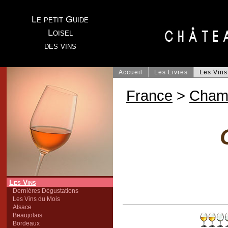
Le petit Guide
Loisel
des vins
Accueil
Les Livres
Les Vins
France
>
Cham
Les Vins
Dernières Dégustations
Les Vins du Mois
Alsace
Beaujolais
Bordeaux