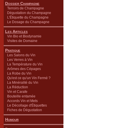
Dossier Champagne
Terroirs de Champagne
Dégustation du Champagne
L'Étiquette du Champagne
Le Dosage du Champagne
Les Articles
Vin Bio et Biodynamie
Visites de Domaine
Pratique
Les Salons du Vin
Les Verres à Vin
La Température du Vin
Arômes des Cépages
La Robe du Vin
Qu'est ce qu'un Vin Fermé ?
La Minéralité du Vin
La Réduction
Vin et Carafe
Bouteille entamée
Accords Vin et Mets
Le Décollage d'Étiquettes
Fiches de Dégustation
Humour