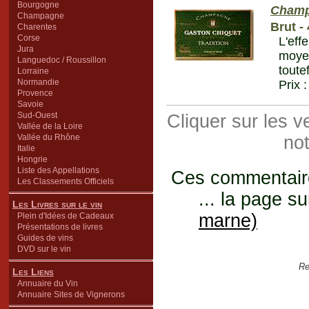
Bourgogne
Champ
Champagne
Brut -
Charentes
Corse
L'eff
Jura
moye
Languedoc / Roussillon
toute
Lorraine
Normandie
Prix 
Provence
Savoie
Sud-Ouest
Cliquer sur les 
Vallée de la Loire
Vallée du Rhône
not
Italie
Hongrie
Liste des Appellations
Ces commentaires
Les Classements Officiels
... la page su
Les Livres sur le vin
marne)
Plein d'Idées de Cadeaux
Présentations de livres
Guides de vins
DVD sur le vin
Re
Les Liens
Annuaire du Vin
Annuaire Sites de Vignerons