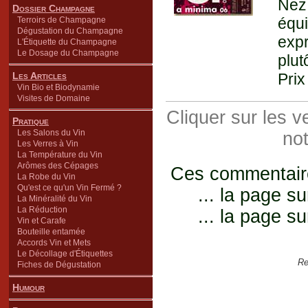
Nez
Dossier Champagne
équ
Terroirs de Champagne
Dégustation du Champagne
expr
L'Étiquette du Champagne
Le Dosage du Champagne
plut
Les Articles
Prix
Vin Bio et Biodynamie
Visites de Domaine
Cliquer sur les 
Pratique
Les Salons du Vin
not
Les Verres à Vin
La Température du Vin
Arômes des Cépages
Ces commentaires
La Robe du Vin
Qu'est ce qu'un Vin Fermé ?
... la page su
La Minéralité du Vin
La Réduction
... la page su
Vin et Carafe
Bouteille entamée
Accords Vin et Mets
Le Décollage d'Étiquettes
Re
Fiches de Dégustation
Humour