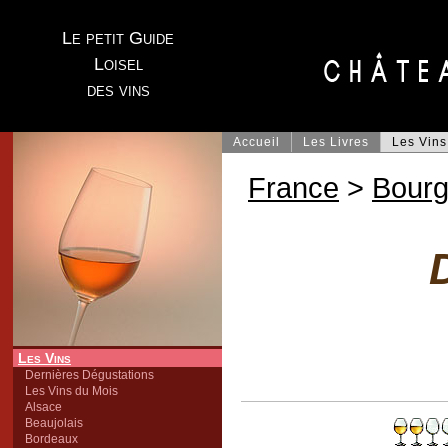
Le petit Guide
Loisel
des vins
Accueil
Les Livres
Les Vins
France
>
Bour
Les Vins
Dernières Dégustations
Les Vins du Mois
Alsace
Beaujolais
Bordeaux