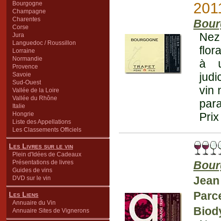
Bourgogne
201
Champagne
Charentes
Bour
Corse
Nez
Jura
Languedoc / Roussillon
flor
Lorraine
Normandie
à u
Provence
judi
Savoie
Sud-Ouest
vin 
Vallée de la Loire
Vallée du Rhône
para
Italie
Hongrie
Prix
Liste des Appellations
Les Classements Officiels
Les Livres sur le vin
Plein d'Idées de Cadeaux
Présentations de livres
Bour
Guides de vins
Jean
DVD sur le vin
Parc
Les Liens
Annuaire du Vin
Biod
Annuaire Sites de Vignerons