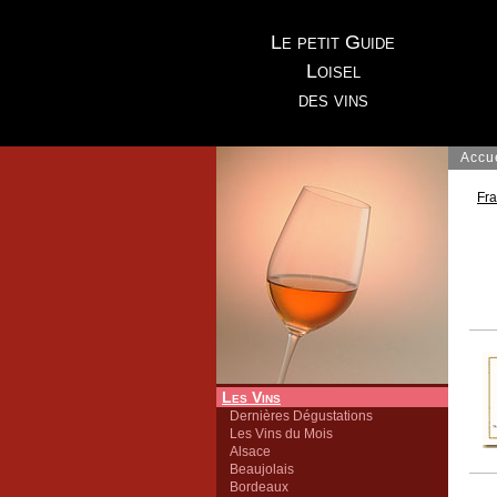
Le petit Guide
Loisel
des vins
Accu
Fr
Les Vins
Dernières Dégustations
Les Vins du Mois
Alsace
Beaujolais
Bordeaux