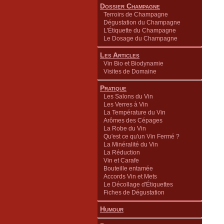
Dossier Champagne
Terroirs de Champagne
Dégustation du Champagne
L'Étiquette du Champagne
Le Dosage du Champagne
Les Articles
Vin Bio et Biodynamie
Visites de Domaine
Pratique
Les Salons du Vin
Les Verres à Vin
La Température du Vin
Arômes des Cépages
La Robe du Vin
Qu'est ce qu'un Vin Fermé ?
La Minéralité du Vin
La Réduction
Vin et Carafe
Bouteille entamée
Accords Vin et Mets
Le Décollage d'Étiquettes
Fiches de Dégustation
Humour