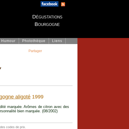
Dégustations
Bourgogne
Humour
Photothèque
Liens
Partager
y
gogne aligoté
1999
cidité marquée. Arômes de citron avec des
ersonnalité bien marquée. (08/2002)
 des codes de prix.