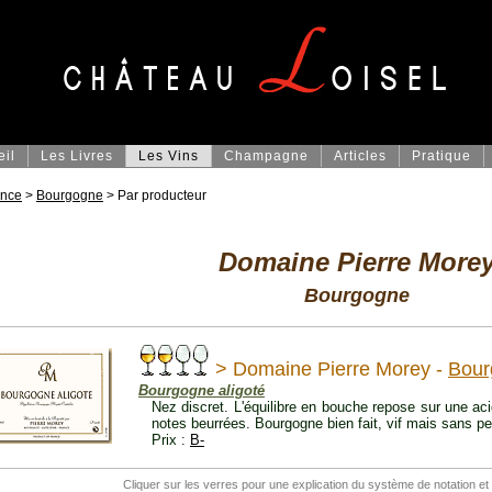
eil
Les Livres
Les Vins
Champagne
Articles
Pratique
ance
>
Bourgogne
> Par producteur
Domaine Pierre More
Bourgogne
> Domaine Pierre Morey -
Bour
Bourgogne aligoté
Nez discret. L'équilibre en bouche repose sur une a
notes beurrées. Bourgogne bien fait, vif mais sans p
Prix :
B-
Cliquer sur les verres pour une explication du système de notation et