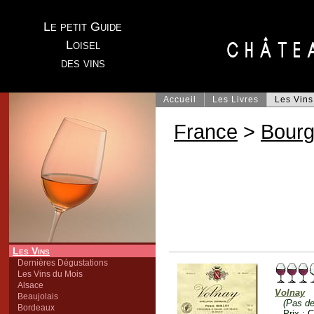
Le petit Guide
Loisel
des vins
Accueil
Les Livres
Les Vins
France
>
Bour
Les Vins
Dernières Dégustations
Les Vins du Mois
Alsace
Volnay
Beaujolais
(Pas de
Bordeaux
Prix :
C