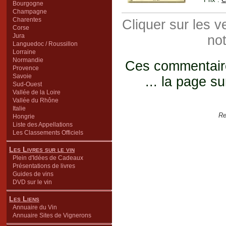
Bourgogne
Champagne
Charentes
Cliquer sur les 
Corse
Jura
not
Languedoc / Roussillon
Lorraine
Normandie
Ces commentaires
Provence
Savoie
... la page su
Sud-Ouest
Vallée de la Loire
Vallée du Rhône
Italie
Re
Hongrie
Liste des Appellations
Les Classements Officiels
Les Livres sur le vin
Plein d'Idées de Cadeaux
Présentations de livres
Guides de vins
DVD sur le vin
Les Liens
Annuaire du Vin
Annuaire Sites de Vignerons