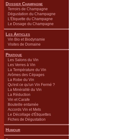
Dossier Champagne
Terroirs de Champagne
Dégustation du Champagne
L'Étiquette du Champagne
Le Dosage du Champagne
Les Articles
Vin Bio et Biodynamie
Visites de Domaine
Pratique
Les Salons du Vin
Les Verres à Vin
La Température du Vin
Arômes des Cépages
La Robe du Vin
Qu'est ce qu'un Vin Fermé ?
La Minéralité du Vin
La Réduction
Vin et Carafe
Bouteille entamée
Accords Vin et Mets
Le Décollage d'Étiquettes
Fiches de Dégustation
Humour