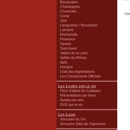
Bourgogne
Champagne
Charentes
Ces
Corse
Jura
Languedoc / Roussillon
Lorraine
Normandie
Provence
Savoie
Sud-Ouest
Vallée de la Loire
Vallée du Rhône
Italie
Hongrie
Liste des Appellations
Les Classements Officiels
Les Livres sur le vin
Plein d'Idées de Cadeaux
Présentations de livres
Guides de vins
DVD sur le vin
Les Liens
Annuaire du Vin
Annuaire Sites de Vignerons