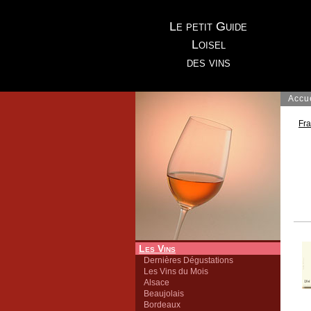
Le petit Guide
Loisel
des vins
Accu
Fr
Les Vins
Dernières Dégustations
Les Vins du Mois
Alsace
Beaujolais
Bordeaux