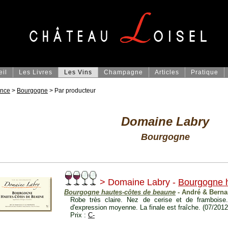
eil
Les Livres
Les Vins
Champagne
Articles
Pratique
ance
>
Bourgogne
> Par producteur
Domaine Labry
Bourgogne
> Domaine Labry -
Bourgogne 
Bourgogne hautes-côtes de beaune
- André & Bernar
Robe très claire. Nez de cerise et de framboise.
d'expression moyenne. La finale est fraîche. (07/2012
Prix :
C-