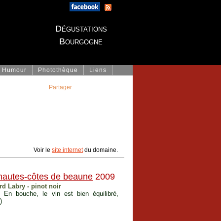
Dégustations
Bourgogne
Humour
Photothèque
Liens
Partager
Voir le
site internet
du domaine.
hautes-côtes de beaune
2009
d Labry - pinot noir
 En bouche, le vin est bien équilibré,
)