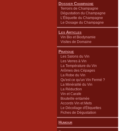
Dossier Champagne
Terroirs de Champagne
Dégustation du Champagne
L'Étiquette du Champagne
Le Dosage du Champagne
Les Articles
Vin Bio et Biodynamie
Visites de Domaine
Pratique
Les Salons du Vin
Les Verres à Vin
La Température du Vin
Arômes des Cépages
La Robe du Vin
Qu'est ce qu'un Vin Fermé ?
La Minéralité du Vin
La Réduction
Vin et Carafe
Bouteille entamée
Accords Vin et Mets
Le Décollage d'Étiquettes
Fiches de Dégustation
Humour